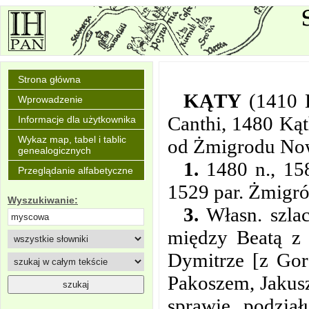
Strona główna
KĄTY
(1410 
Wprowadzenie
Canthi, 1480 Ką
Informacje dla użytkownika
Wykaz map, tabel i tablic
od Żmigrodu No
genealogicznych
1.
1480 n., 158
Przeglądanie alfabetyczne
1529 par. Żmigró
Wyszukiwanie:
3.
Własn. szlac
między Beatą z 
Dymitrze [z Gor
Pakoszem, Jakus
sprawie podzia