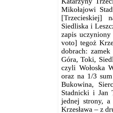
Katarzyny Trzeci
Mikołajowi Stad
[Trzecieskiej]
Siedliska i Lesz
zapis uczyniony
voto] tegoż Krz
dobrach: zamek 
Góra, Toki, Sie
czyli Wołoska W
oraz na 1/3 sum
Bukowina, Sier
Stadnicki i Jan
jednej strony, 
Krzesława – z dr