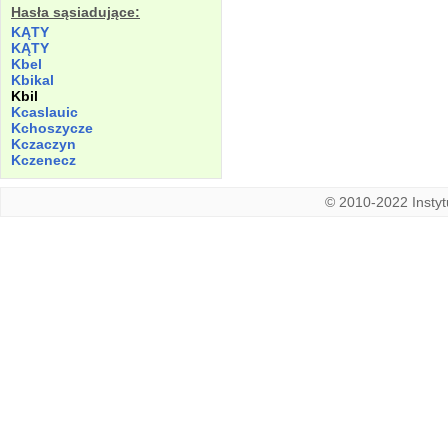
Hasła sąsiadujące:
KĄTY
KĄTY
Kbel
Kbikal
Kbil
Kcaslauic
Kchoszycze
Kczaczyn
Kczenecz
© 2010-2022 Instytu