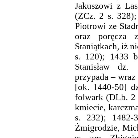
Jakuszowi z Las
(ZCz. 2 s. 328)
Piotrowi ze Stad
oraz poręcza 
Staniątkach, iż n
s. 120); 1433 b
Stanisław dz.
przypada – wraz 
[ok. 1440-50] d
folwark (DLb. 2 
kmiecie, karczma
s. 232); 1482-
Żmigrodzie, Mich
ss. zm. Zbigni