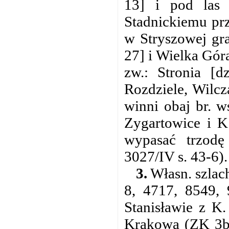
13] i pod las 
Stadnickiemu prz
w Stryszowej gra
27] i Wielka Gór
zw.: Stronia [d
Rozdziele, Wilc
winni obaj br. w
Zygartowice i 
wypasać trzodę
3027/IV s. 43-6).
3.
Własn. szlac
8, 4717, 8549, 
Stanisławie z K
Krakowa (ZK 3b 