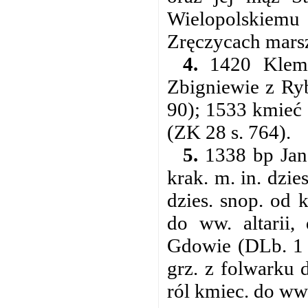
Wielopolskiemu 
Zręczycach marsz
4.
1420 Kleme
Zbigniewie z Ryb
90); 1533 kmieć 
(ZK 28 s. 764).
5.
1338 bp Jan 
krak. m. in. dzi
dzies. snop. od 
do ww. altarii,
Gdowie (DLb. 1 s
grz. z folwarku d
ról kmiec. do ww.