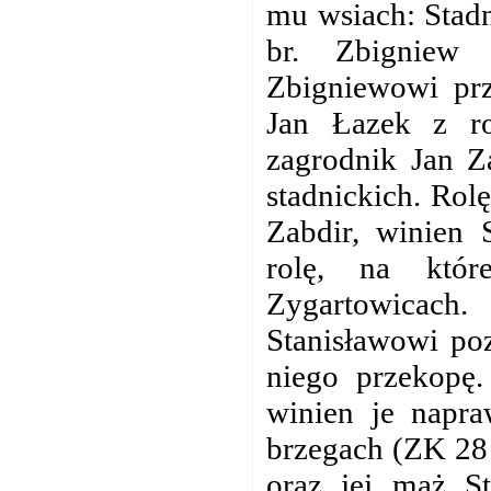
mu wsiach: Stadn
br. Zbigniew 
Zbigniewowi prz
Jan Łazek z ro
zagrodnik Jan Za
stadnickich. Rolę
Zabdir, winien 
rolę, na któr
Zygartowicach
Stanisławowi po
niego przekopę.
winien je napra
brzegach (ZK 28 
oraz jej mąż St