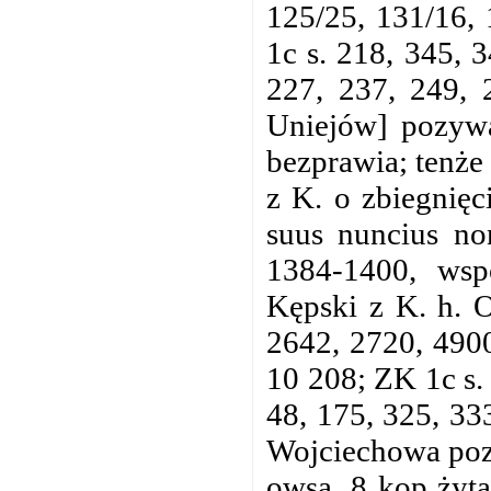
125/25, 131/16, 
1c s. 218, 345, 3
227, 237, 249, 
Uniejów] pozywa
bezprawia; tenże
z K. o zbiegnięc
suus nuncius no
1384-1400, ws
Kępski z K. h. O
2642, 2720, 4900
10 208; ZK 1c s. 
48, 175, 325, 33
Wojciechowa poz
owsa, 8 kop żyta