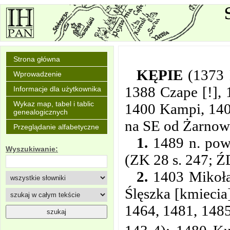
Strona główna
KĘPIE
(1373 
Wprowadzenie
1388 Czape [!],
Informacje dla użytkownika
Wykaz map, tabel i tablic
1400 Kampi, 140
genealogicznych
na SE od Żarnow
Przeglądanie alfabetyczne
1.
1489 n. pow.
Wyszukiwanie:
(ZK 28 s. 247; ŹD
2.
1403 Mikołaj
Ślęszka [kmiecia
1464, 1481, 1485