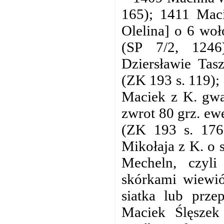
165); 1411 Mac
Olelina] o 6 woł
(SP 7/2, 1246
Dziersławie Ta
(ZK 193 s. 119);
Maciek z K. gwar
zwrot 80 grz. e
(ZK 193 s. 176)
Mikołaja z K. o 
Mecheln, czyli 
skórkami wiewió
siatka lub prz
Maciek Ślęszek