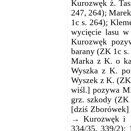
Kurozwęk ż. Tas
247, 264); Marek
1c s. 264); Kle
wycięcie lasu w
Kurozwęk pozyw
barany (ZK 1c s
Marka z K. o ka
Wyszka z K. po
Wyszek z K. (ZK 
wiśl.] pozywa M
grz. szkody (ZK 
[dziś Zborówek] 
→ Kurozwęk i →
334/35, 339/2); 