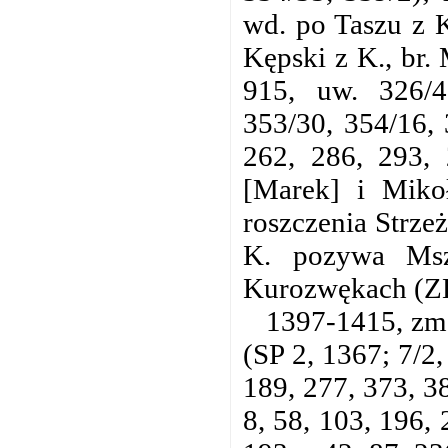
wd. po Taszu z 
Kępski z K., br.
915, uw. 326/4
353/30, 354/16, 
262, 286, 293, 
[Marek] i Mikoł
roszczenia Strze
K. pozywa Msz
Kurozwękach (ZK
1397-1415, zm.
(SP 2, 1367; 7/2
189, 277, 373, 38
8, 58, 103, 196, 