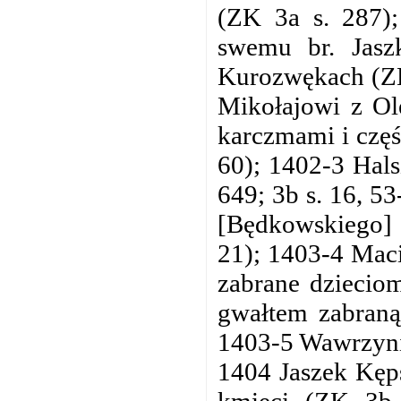
(ZK 3a s. 287)
swemu br. Jasz
Kurozwękach (ZK 
Mikołajowi z Ole
karczmami i czę
60); 1402-3 Hals
649; 3b s. 16, 5
[Będkowskiego] 
21); 1403-4 Maci
zabrane dzieciom
gwałtem zabraną
1403-5 Wawrzynie
1404 Jaszek Kęps
kmieci (ZK 3b 