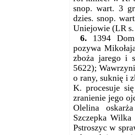
snop. wart. 3 g
dzies. snop. war
Uniejowie (LR s. 
6.
1394 Domini
pozywa Mikołaja
zboża jarego i 
5622); Wawrzyni
o rany, suknię i 
K. procesuje si
zranienie jego o
Olelina oskarż
Szczepka Wilka 
Pstroszyc w spr