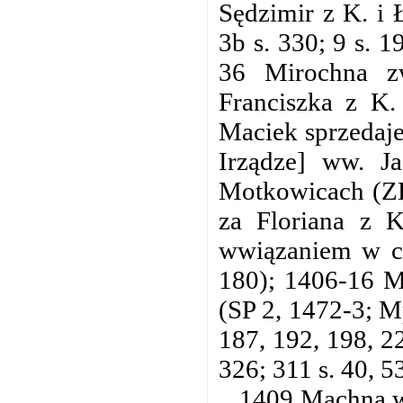
Sędzimir z K. i 
3b s. 330; 9 s. 
36 Mirochna zw
Franciszka z K.
Maciek sprzedaje
Irządze] ww. J
Motkowicach (ZK 
za Floriana z 
wwiązaniem w cz
180); 1406-16 Mi
(SP 2, 1472-3; Mp
187, 192, 198, 22
326; 311 s. 40, 5
1409 Machna wd