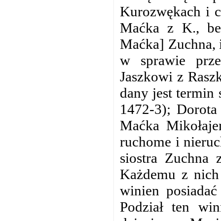
Kurozwękach i cz
Maćka z K., bez
Maćka] Zuchna, i
w sprawie prz
Jaszkowi z Raszk
dany jest termin 
1472-3); Dorota
Maćka Mikołajem
ruchome i nieruc
siostra Zuchna 
Każdemu z nich 
winien posiadać
Podział ten wi