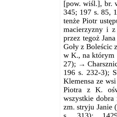
[pow. wiśl.], br
345; 197 s. 85, 
tenże Piotr ustę
macierzyzny i z
przez tegoż Jan
Goły z Boleścic 
w K., na którym 
27); → Charsznic
196 s. 232-3); 
Klemensa ze wsi 
Piotra z K. ośw
wszystkie dobra
zm. stryju Janie
s. 313); 142