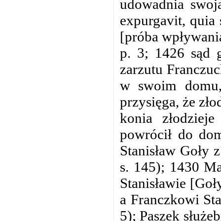
udowadnia swoją
expurgavit, quia
[próba wpływania
p. 3; 1426 sąd 
zarzutu Franczuc
w swoim domu, 
przysięga, że zło
konia złodziej
powrócił do dom
Stanisław Goły z
s. 145); 1430 Ma
Stanisławie [Goł
a Franczkowi Sta
5); Paszek służe