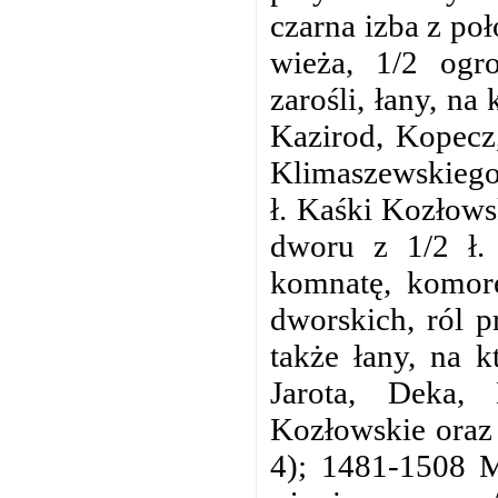
czarna izba z po
wieża, 1/2 ogr
zarośli, łany, na
Kazirod, Kopecz,
Klimaszewskiego,
ł. Kaśki Kozłows
dworu z 1/2 ł. 
komnatę, komorę,
dworskich, ról 
także łany, na 
Jarota, Deka, 
Kozłowskie oraz
4); 1481-1508 Mi