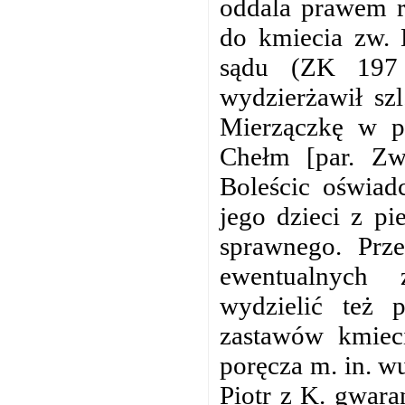
oddala prawem r
do kmiecia zw. 
sądu (ZK 197 
wydzierżawił sz
Mierzączkę w p
Chełm [par. Zw
Boleścic oświad
jego dzieci z pi
sprawnego. Prz
ewentualnych 
wydzielić też 
zastawów kmiec
poręcza m. in. w
Piotr z K. gwara