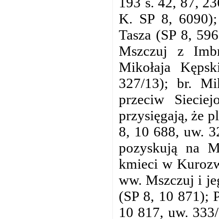
193 s. 42, 87, 2
K. SP 8, 6090);
Tasza (SP 8, 596
Mszczuj z Imbr
Mikołaja Kęps
327/13); br. Mi
przeciw Sieciej
przysięgają, że 
8, 10 688, uw. 3
pozyskują na M
kmieci w Kurozw
ww. Mszczuj i je
(SP 8, 10 871); 
10 817, uw. 333/