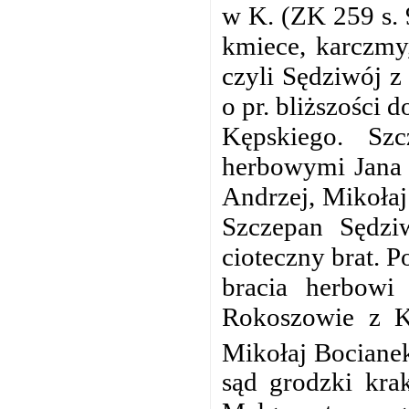
w K. (ZK 259 s. 
kmiece, karczmy
czyli Sędziwój 
o pr. bliższości 
Kępskiego. Sz
herbowymi Jana 
Andrzej, Mikołaj
Szczepan Sędziw
cioteczny brat. 
bracia herbowi
Rokoszowie z K
Mikołaj Bocianek
sąd grodzki krak