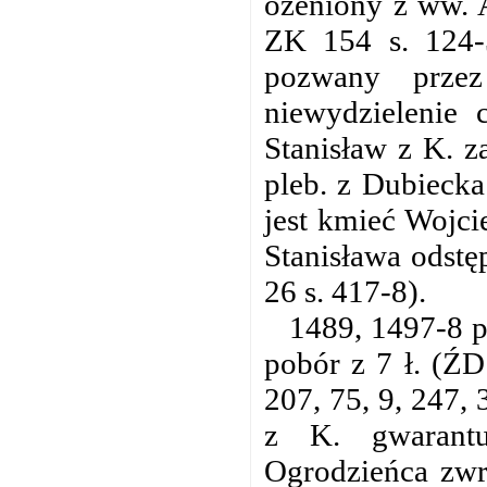
ożeniony z ww. 
ZK 154 s. 124-5
pozwany prze
niewydzielenie
Stanisław z K. z
pleb. z Dubiecka
jest kmieć Wojci
Stanisława odst
26 s. 417-8).
1489, 1497-8 p
pobór z 7 ł. (ŹD
207, 75, 9, 247,
z K. gwarantu
Ogrodzieńca zwr