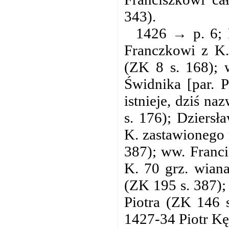
343).
1426 → p. 6; P
Franczkowi z K.
(ZK 8 s. 168); 
Świdnika [par. P
istnieje, dziś n
s. 176); Dziers
K. zastawionego
387); ww. Franci
K. 70 grz. wian
(ZK 195 s. 387);
Piotra (ZK 146 s
1427-34 Piotr Kę