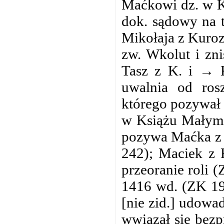
Maćkowi dz. w K.
dok. sądowy na t
Mikołaja z Kuroz
zw. Wkolut i zn
Tasz z K. i → 
uwalnia od ros
którego pozywał z
w Książu Małym 
pozywa Maćka z K
242); Maciek z 
przeoranie roli 
1416 wd. (ZK 19
[nie zid.] udowa
wwiązał się bez