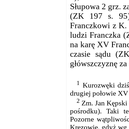
Słupowa 2 grz. z
(ZK 197 s. 95)
Franczkowi z K. 
ludzi Franczka (
na karę XV Franc
czasie sądu (ZK
główszczyznę za 
1
Kurozwęki dziś 
drugiej połowie XV 
2
Zm. Jan Kępski p
pośrodku). Taki t
Pozorne wątpliwośc
Krezowie, gdyż wg w