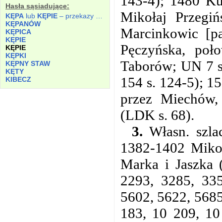
143-4); 1480 Ku
Hasła sąsiadujące:
Mikołaj Przegi
KĘPA
lub
KĘPIE
– przekazy nie określone.
KĘPANÓW
Marcinkowic [pa
KĘPICA
KĘPIE
Pęczyńska, poł
KĘPIE
KĘPKI
Taborów; UN 7 s
KĘPNY STAW
KĘTY
154 s. 124-5); 1
KIBECZ
przez Miechów,
(LDK s. 68).
3.
Własn. szlac
1382-1402 Mikoł
Marka i Jaszka 
2293, 3285, 335
5602, 5622, 5685
183, 10 209, 10