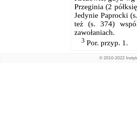
Przeginia (2 półks
Jedynie Paprocki (s
też (s. 374) wsp
zawołaniach.
3
Por. przyp. 1.
© 2010-2022 Instytu