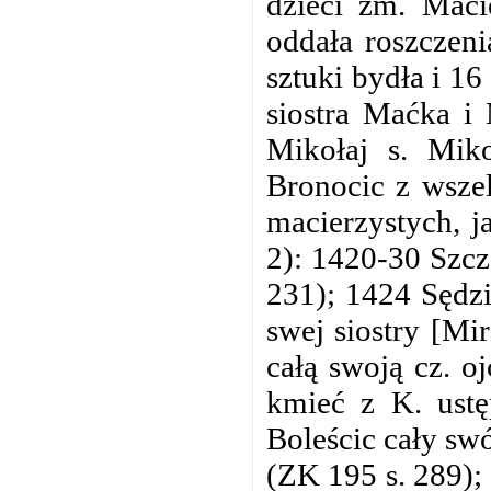
dzieci zm. Maci
oddała roszczen
sztuki bydła i 1
siostra Maćka i
Mikołaj s. Mik
Bronocic z wszel
macierzystych, j
2): 1420-30 Szcz
231); 1424 Sędzi
swej siostry [M
całą swoją cz. o
kmieć z K. ustę
Boleścic cały sw
(ZK 195 s. 289);