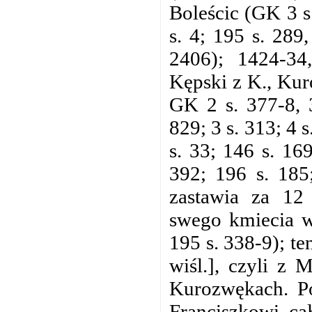
Boleścic (GK 3 s
s. 4; 195 s. 289
2406); 1424-34
Kępski z K., Kur
GK 2 s. 377-8, 
829; 3 s. 313; 4 s
s. 33; 146 s. 16
392; 196 s. 185
zastawia za 12
swego kmiecia w
195 s. 338-9); te
wiśl.], czyli z 
Kurozwękach. Po
Franciszkowi ca