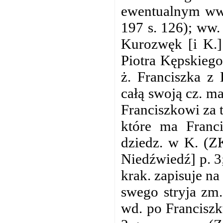
ewentualnym ww
197 s. 126); ww.
Kurozwęk [i K.]
Piotra Kępskiego
ż. Franciszka z
całą swoją cz. m
Franciszkowi za 
które ma Franci
dziedz. w K. (Z
Niedźwiedź] p. 3
krak. zapisuje na
swego stryja zm.
wd. po Franciszk