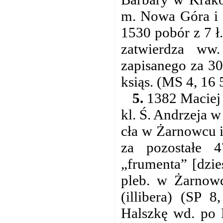
m. Nowa Góra i w
1530 pobór z 7 ł
zatwierdza ww.
zapisanego za 30
ksiąs. (MS 4, 16 
5.
1382 Maciej 
kl. Ś. Andrzeja w
cła w Żarnowcu i
za pozostałe 4
„frumenta” [dzie
pleb. w Żarnow
(illibera) (SP 
Halszkę wd. po 