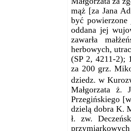
Małgorzata za zg
mąż [za Jana Ad
być powierzone 
oddana jej wuj
zawarła małże
herbowych, utrac
(SP 2, 4211-2); 
za 200 grz. Miko
dziedz. w Kuroz
Małgorzata ż. 
Przegińskiego [w
dzielą dobra K. 
ł. zw. Deczeńsk
przymiarkowych 