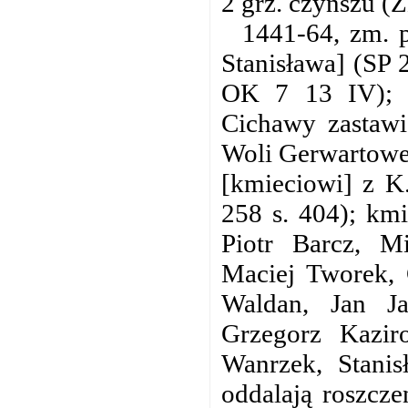
2 grz. czynszu (Z
1441-64, zm. p
Stanisława] (SP 
OK 7 13 IV); 1
Cichawy zastawi
Woli Gerwartowej
[kmieciowi] z K.
258 s. 404); kmi
Piotr Barcz, M
Maciej Tworek, 
Waldan, Jan Ja
Grzegorz Kazir
Wanrzek, Stanis
oddalają roszcze