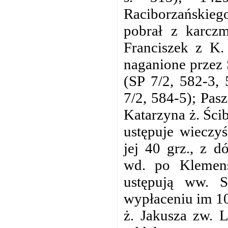
Raciborzańskieg
pobrał z karcz
Franciszek z K.
naganione przez 
(SP 7/2, 582-3,
7/2, 584-5); Pas
Katarzyna ż. Ści
ustępuje wieczyś
jej 40 grz., z 
wd. po Klemens
ustępują ww. S
wypłaceniu im 10
ż. Jakusza zw. 