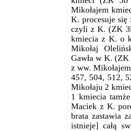
Mikołajem kmieci
K. procesuje się
czyli z K. (ZK 3
kmiecia z K. o 
Mikołaj Oleliń
Gawła w K. (ZK 3
z ww. Mikołajem
457, 504, 512, 
Mikołaju 2 kmiec
1 kmiecia tamże
Maciek z K. por
brata zastawia z
istnieje] całą 