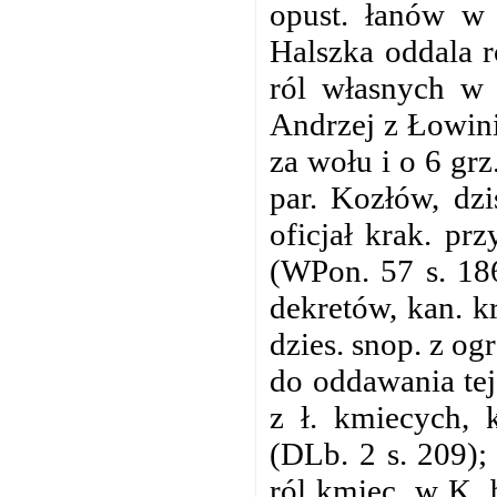
opust. łanów w
Halszka oddala r
ról własnych w
Andrzej z Łowini
za wołu i o 6 gr
par. Kozłów, dzi
oficjał krak. pr
(WPon. 57 s. 18
dekretów, kan. k
dzies. snop. z o
do oddawania tej
z ł. kmiecych,
(DLb. 2 s. 209);
ról kmiec. w K. 