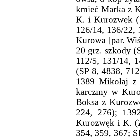
kmieć Marka z K.
K. i Kurozwęk (
126/14, 136/22, 
Kurowa [par. Wiś
20 grz. szkody (
112/5, 131/14, 
(SP 8, 4838, 712
1389 Mikołaj z
karczmy w Kuroz
Boksa z Kurozwę
224, 276); 139
Kurozwęk i K. (Z
354, 359, 367; S