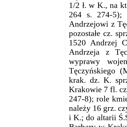
1/2 ł. w K., na 
264 s. 274-5);
Andrzejowi z Tęc
pozostałe cz. sp
1520 Andrzej C
Andrzeja z Tę
wyprawy wojen
Tęczyńskiego (
krak. dz. K. spr
Krakowie 7 fl. c
247-8); role kmi
należy 16 grz. c
i K.; do altarii 
Barbary w Krako