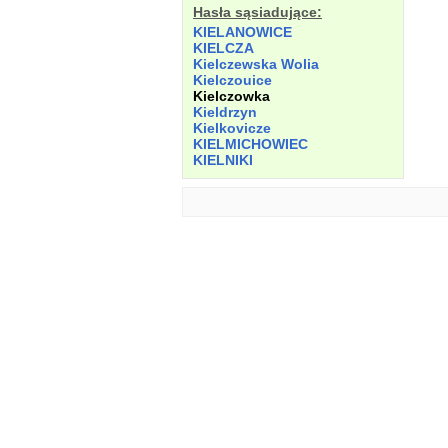
Hasła sąsiadujące:
KIELANOWICE
KIELCZA
Kielczewska Wolia
Kielczouice
Kielczowka
Kieldrzyn
Kielkovicze
KIELMICHOWIEC
KIELNIKI