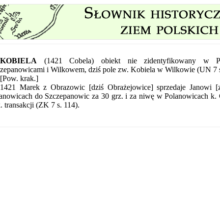
KOBIELA
(1421 Cobela) obiekt nie zidentyfikowany w 
zepanowicami i Wilkowem, dziś pole zw. Kobiela w Wilkowie (UN 7 s
[Pow. krak.]
1421 Marek z Obrazowic [dziś Obrażejowice] sprzedaje Janowi 
anowicach do Szczepanowic za 30 grz. i za niwę w Polanowicach k. C
. transakcji (ZK 7 s. 114).