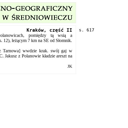
Kraków, część II
Polanowicach, pomiędzy tą wsią a
. 12), leżącym 7 km na SE od Słomnik.
[z Tarnowa] wwdzie krak. swój gaj w
. Jakusz z Polanowie kładzie areszt na
JK