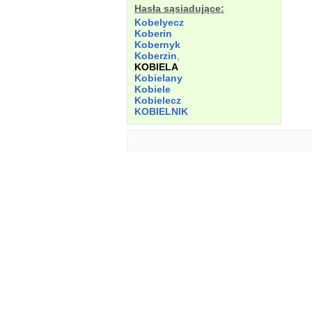
Hasła sąsiadujące:
Kobelyecz
Koberin
Kobernyk
Koberzin
,
KOBIELA
Kobielany
Kobiele
Kobielecz
KOBIELNIK