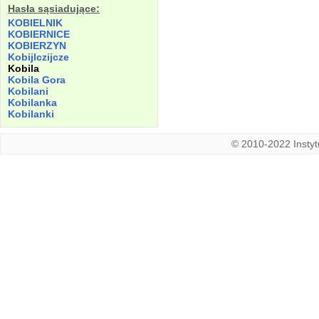
Hasła sąsiadujące:
KOBIELNIK
KOBIERNICE
KOBIERZYN
Kobijlczijcze
Kobila
Kobila
Gora
Kobilani
Kobilanka
Kobilanki
© 2010-2022 Instytu