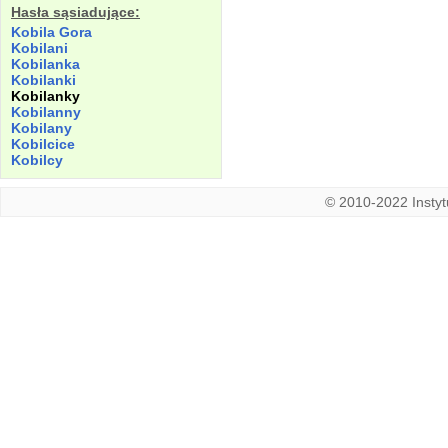
Hasła sąsiadujące:
Kobila
Gora
Kobilani
Kobilanka
Kobilanki
Kobilanky
Kobilanny
Kobilany
Kobilcice
Kobilcy
© 2010-2022 Instytu