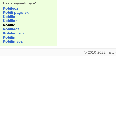
Hasła sąsiadujące:
Kobilecz
Kobili
pagorek
Kobilia
Kobiliani
Kobilie
Kobiliecz
Kobilieniecz
Kobilin
Kobiliniecz
© 2010-2022 Instytu