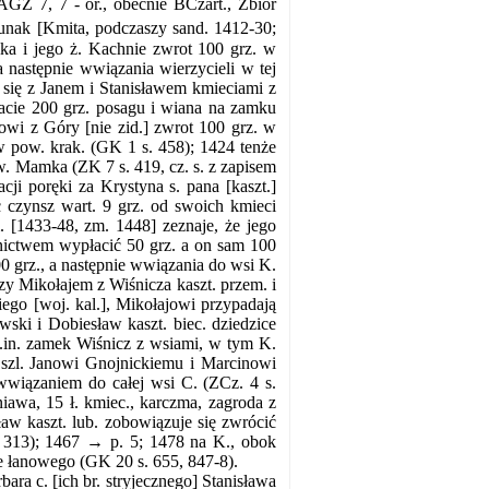
GZ 7, 7 - or., obecnie BCzart., Zbiór
Lunak [Kmita, podczaszy sand. 1412-30;
ka i jego ż. Kachnie zwrot 100 grz. w
a następnie wwiązania wierzycieli w tej
 się z Janem i Stanisławem kmieciami z
zacie 200 grz. posagu i wiana na zamku
nowi z Góry [nie zid.] zwrot 100 grz. w
w pow. krak. (GK 1 s. 458); 1424 tenże
. Mamka (ZK 7 s. 419, cz. s. z zapisem
cji poręki za Krystyna s. pana [kaszt.]
c czynsz wart. 9 grz. od swoich kmieci
 [1433-48, zm. 1448] zeznaje, że jego
dnictwem wypłacić 50 grz. a on sam 100
0 grz., a następnie wwiązania do wsi K.
zy Mikołajem z Wiśnicza kaszt. przem. i
ego [woj. kal.], Mikołajowi przypadają
wski i Dobiesław kaszt. biec. dziedzice
m.in. zamek Wiśnicz z wsiami, w tym K.
e szl. Janowi Gnojnickiemu i Marcinowi
wiązaniem do całej wsi C. (ZCz. 4 s.
iawa, 15 ł. kmiec., karczma, zagroda z
aw kaszt. lub. zobowiązuje się zwrócić
 313); 1467 → p. 5; 1478 na K., obok
ie łanowego (GK 20 s. 655, 847-8).
bara c. [ich br. stryjecznego] Stanisława