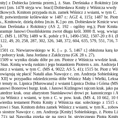
ity] z Dubiecka [ziemia przem.], ż. Stan. Derśniaka z Rokitnicy [zi
erci [zm. 1478 stryja ww. braci] Dobiesława Kmity z Wiśnicza wwdy s
dkowych. Kmitom przypada m.in. zamek Wiśnicz z wsiami, w tym C. 
8; potwierdzenie królewskie w 1487 r.: AGZ 4, 115); 1487 br. Piotr 
k., Kmitowie, dzielą dobra [m.in. K.] po zm. Dobiesławie Kmicie wwd
Stan Derśniaka z Rokitnicy (AS 2, 192 - ogólny reg.); Piotr Kmita s
rantuje Janowi Ossolińskiemu zwrot długu król. 3000 fl. węg. wwią
C. (MS 1, 1879); 1489 w K. pobór z 9 ł., 1490-1502, 1507-20 z 8 ł. (R
 122, 49, 20, 258, 287, 302, 326, 348, 372, 604, 635, 579, 551, 716, 
).
1501 cz. Niewiarowskiego w K. [→ p. 5, 1467 r.] obłożona karą kr
e poborcy krak. Jana Jordana z Zakliczyna (GK 28 s. 27).
1509 w wyniku działu dóbr po zm. Piotrze z Wiśnicza wwdzie krak.
] Stan. Kmitą wwdą ruskim i jego bratankiem Piotrem s. zm. Andrzeja
nicz z wsiami, w tym C. (MS 4, 9022; AS 5, 41); 1515 br. Piotr z Wiśn
owiązują się płacić Natalii alias Nawojce c. zm. Andrzeja Sobieńskieg
 XII] w przypadku odziedziczenia dóbr Wiśnicz Mały i Wielki, Lek
z tenuty m. Lipnica [Murowana] z wsiami Lipnica Dolna i Górna (MS 4
 Janowi Bonerowi burgr. krak. i Janowi Kizlingowi rajcom krak. jako pat
atedrze krak. oraz altarystom Stanisławowi drowi pr. kanoniczego i 
cza Wiśnicz z wsiami, w tym z C. w pow. krak. (MS 4, 10 662, 10 
wierdza testament
Piotra Kmity z Wiśnicza star. soleckiego z 1515 r
trowi i Stan. Kmitom dobra zamek Wiśnicz z wsiami, w tym K., zobow
o siostrze Nawojce c. zm. Andrzeja [Kmity] Sobieńskiego, ż. Piotra L
 71); taż Nawojka zrzeka się na rzecz br. stryjecznego Piotra Kmi