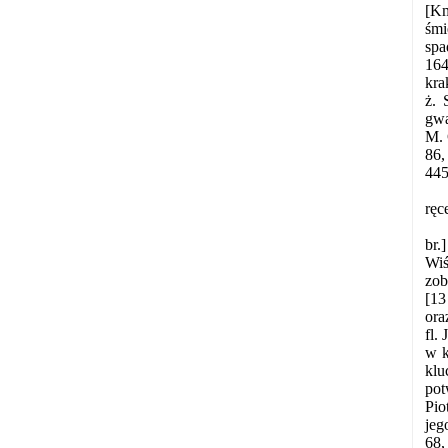
[Km
śmi
spa
164
kra
ż. 
gwa
M. 
86,
445
ręc
br.
Wiś
zob
[13
ora
fl.
w k
klu
pot
Pio
jeg
68,