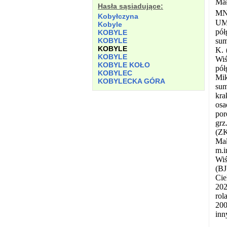
Mał
Hasła sąsiadujące:
MNK
Kobyłczyna
UM 
Kobyle
pół
KOBYLE
sum
KOBYLE
KOBYLE
K. 
KOBYLE
Wiś
KOBYLE KOŁO
pół
KOBYLEC
Mik
KOBYLECKA GÓRA
sum
kra
osa
por
grz
(ZK
Mał
m.i
Wiś
(BJ
Cie
202
rol
200
inn