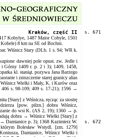
Kraków, część II
1417 Kobylye, 1487 Maior Cobyle, 1501
2 Kobele) 8 km na SE od Bochni.
par. Wiśnicz Stary (DLb. 1 s. 94; WR k.
ione dawniej pole opust. zw. Jedle i
 Górny 1409 r. p. 2 i 3); 1409, 1458,
patka kl. staniąt. pozywa Jana Barzego
ranie i zniszczenie starej granicy alias
Wiśnicz Wielki i Mały, K. i Kurów oraz
K 406 s. 98-109; 409 s. 17-21); 1596 →
a [Stary] z Wiśnicza, ręcząc za siostrę
zierza [pow. pilzn.] dobra Wiśnicz,
zanie do wsi K. (AS 2, 19); 1360 → p.
adają dobra → Wiśnicz Wielki [Stary] z
2; → Damianice
p. 3); 1368 Kazimierz W.
, którym Bolesław Wstydl. [zm. 1279]
Koniusza, Damianice, Wiśnicz Wielki i