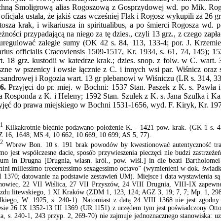
hną Smoligrową alias Rogoszową z Gosprzydowej wd. po Mik. Rogo
 oficjała ustala, że jakiś czas wcześniej Flak i Rogosz wykupili za 26
tosza krak, i wikariusza in spiritualibus, a po śmierci Rogosza wd. 
eżności przypadającą na niego za tę dzies., czyli 13 grz., z czego zapł
 uregulować zaległe sumy (OK 42 s. 84, 113, 133-4; por. J. Krzemien
arius officialis Cracoviensis 1509-1517, Kr. 1934, s. 61, 74, 145); 1
t. 18 grz. kustodii w katedrze krak.; dzies. snop. z folw. w C. wart. 3
zne w pszenicy i owsie łącznie z C. i innych wsi par. Wiśnicz oraz 
sandrowej i Rogozia wart. 13 gr plebanowi w Wiśniczu (LR s. 314, 33
6.
Przyjęci do pr. miej. w Bochni: 1537 Stan. Paszek z K. s. Pawła
a Rosponda z K. i Heleny; 1592 Stan. Szulek z K. s. Jana Szulka i Ka
yjęć do prawa miejskiego w Bochni 1531-1656, wyd. F. Kiryk, Kr. 197
1
Kilkakrotnie błędnie podawano położenie K. - 1421 pow. krak. (GK 1 s. 4
 16, 1648; MS 4, 10 662, 10 669, 10 699; AS 5, 77).
2
Wbrew Bon. 10 s. 191 brak powodów by kwestionować autentyczność tra
smo jest współczesne dacie, sposób przywieszenia pieczęci nie budzi zastrzeż
tum in Drugna [Drugnia, własn. król., pow. wiśl.] in die beati Bartholomei a
ini millessimo trecentessimo sexagessimo octavo” (wymienieni w dok. świad
I 1370; datowanie na podstawie zestawień UM). Miejsce i data wystawienia są 
nowiec, 22 VII Wiślica,
27 VII Przyszów, 24 VIII Drugnia, VIII-IX zapew
azdu litewskiego, 1 XI Kraków (ZDM 1, 123, 124; AGZ 3, 19; 7, 7; Mp. 1, 298
lkiego, W. 1925, s. 240-1). Natomiast z datą 24 VIII 1368 nie jest zgodny
esie 26 IX 1352-13 III 1369 (UR 1151) z urzędem tym jest poświadczony Otto 
ka, s. 240-1, 243 przyp. 2, 269-70) nie zajmuje jednoznacznego stanowiska: uz