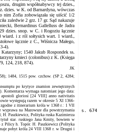
szu, drugim współnabywcy tej dzies.,
 grz. dzies. w K. od Barnardyna, wówczas
po nim Zofia zobowiązała się uiścić 1/2
aciła zaledwie 2 grz. 17 gr. Sąd nakazuje
iecki, Bernardinus Gallelluss de Jadra
529 dzies. snop. w C. i Rogoziu łącznie
 wiard. i z ról sołtysich wart. 1 wiard.,
stołowe łącznie z C., Wiśnicza Małego,
3-4).
 i Katarzyny; 1540 Jakub Rospondek ss.
tarzyny kmieci (colonibus) z K. (Księga
9, 124, 218, 874).
JK
58); 1484, 1515 pow. czchow. (SP 2, 4284;
nsumptu po krytyce znamion zewnętrznych
eń). Komentarza wymaga natomiast jego data:
postoli gloriosi [24 VIII] anno nativitatis
kowie występują razem w okresie 5 XI 1366-
zgodne z itinerarium króla w 1368 r.: 1 VII
ne wyprawa na Mazowsze dla powstrzymania
; H. Paszkiewicz, Polityka ruska Kazimierza
 tytuł star. ruskiego Jana Kmity, bowiem w
z Pilicy h. Topór. H. Paszkiewicz (Polityka
naje pobyt króla 24 VIII 1368 r. w Drugni i