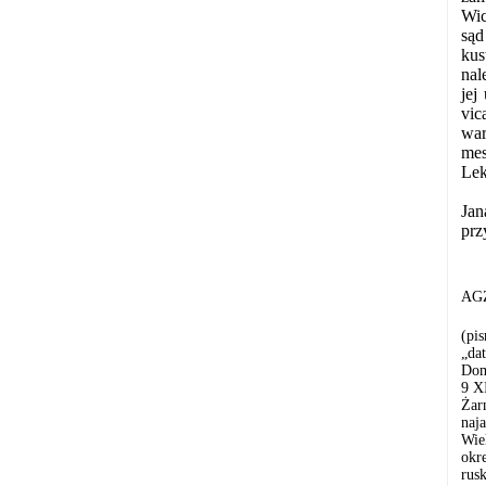
Wic
sąd
kus
nal
jej
vic
war
mes
Lek
Jan
prz
AGZ
(pi
„da
Dom
9 X
Żar
naj
Wie
okr
rus