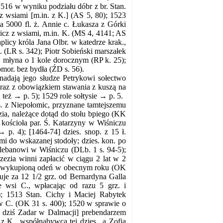
 1516 w wyniku podziału dóbr z br. Stan.
z wsiami [m.in. z K.] (AS 5, 80); 1523
ia 5000 fl. ż. Annie c. Łukasza z Górki
śnicz z wsiami, m.in. K. (MS 4, 4141; AS
licy króla Jana Olbr. w katedrze krak.,
. (LR s. 342); Piotr Sobieński marszałek
 1 młyna o 1 kole dorocznym (RP k. 25);
omor. bez bydła (ŹD s. 56).
nadają jego słudze Petrykowi sołectwo
oraz z obowiązkiem stawania z kuszą na
ż → p. 5); 1529 role sołtysie → p. 5.
s. z Niepołomic, przyznane tamtejszemu
zia, należące dotąd do stołu bpiego (KK
i kościoła par. Ś. Katarzyny w Wiśniczu
p. 4); [1464-74] dzies. snop. z 15 ł.
i do wskazanej stodoły; dzies. kon. po
. plebanowi w Wiśniczu (DLb. 1 s. 94-5);
zezia winni zapłacić w ciągu 2 lat w 2
 C. wykupioną odeń w obecnym roku (OK
je za 12 1/2 grz. od Bernardyna Galla
we wsi C., wpłacając od razu 5 grz. i
); 1513 Stan. Cichy i Maciej Rabytek
 w C. (OK 31 s. 400); 1520 w sprawie o
 dziś Zadar w Dalmacji] prebendarzem
K., współnabywcą tej dzies., a Zofią