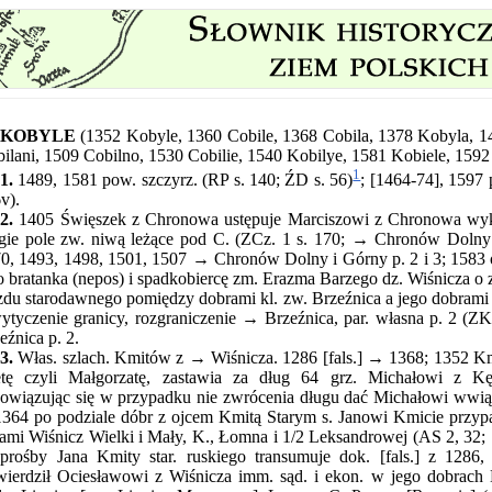
KOBYLE
(1352 Kobyle, 1360 Cobile, 1368 Cobila, 1378 Kobyla, 
ilani, 1509 Cobilno, 1530 Cobilie, 1540 Kobilye, 1581 Kobiele, 159
1
1.
1489, 1581 pow. szczyrz. (RP s. 140; ŹD s. 56)
; [1464-74], 1597 
v).
2.
1405 Święszek z Chronowa ustępuje Marciszowi z Chronowa wykup
gie pole zw. niwą leżące pod C. (ZCz. 1 s. 170; → Chronów Dolny i
0, 1493, 1498, 1501, 1507 → Chronów Dolny i Górny p. 2 i 3; 1583 o
o bratanka (nepos) i spadkobiercę zm. Erazma Barzego dz. Wiśnicza o zao
zdu starodawnego pomiędzy dobrami kl. zw. Brzeźnica a jego dobrami 
ytyczenie granicy, rozgraniczenie → Brzeźnica, par. własna p. 2 (Z
eźnica p. 2.
3.
Włas. szlach. Kmitów z → Wiśnicza. 1286 [fals.] → 1368; 1352 Kmit
tę czyli Małgorzatę, zastawia za dług 64 grz. Michałowi z Kęd
owiązując się w przypadku nie zwrócenia długu dać Michałowi wwią
1364 po podziale dóbr z ojcem Kmitą Starym s. Janowi Kmicie przyp
ami Wiśnicz Wielki i Mały, K., Łomna i 1/2 Leksandrowej (AS 2, 3
prośby Jana Kmity star. ruskiego transumuje dok. [fals.] z 1286
wierdził Ociesławowi z Wiśnicza imm. sąd. i ekon. w jego dobrach 