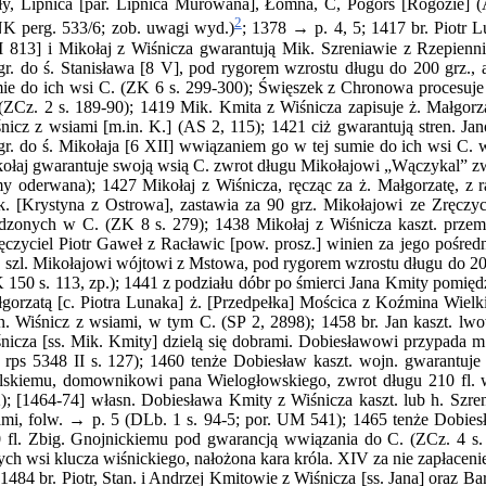
y, Lipnica [par. Lipnica Murowana], Łomna, C, Pogors [Rogozie] (A
2
 perg. 533/6; zob. uwagi wyd.)
; 1378 → p. 4, 5; 1417 br. Piotr 
813] i Mikołaj z Wiśnicza gwarantują Mik. Szreniawie z Rzepienni
gr. do ś. Stanisława [8 V], pod rygorem wzrostu długu do 200 grz., 
ie do ich wsi C. (ZK 6 s. 299-300); Święszek z Chronowa procesuje
(ZCz. 2 s. 189-90); 1419 Mik. Kmita z Wiśnicza zapisuje ż. Małgor
nicz z wsiami [m.in. K.] (AS 2, 115); 1421 ciż gwarantują stren. Ja
gr. do ś. Mikołaja [6 XII] wwiązaniem go w tej sumie do ich wsi C. 
ołaj gwarantuje swoją wsią C. zwrot długu Mikołajowi „Wączykal” zw
y oderwana); 1427 Mikołaj z Wiśnicza, ręcząc za ż. Małgorzatę, z ra
k. [Krystyna z Ostrowa], zastawia za 90 grz. Mikołajowi ze Zręczy
dzonych w C. (ZK 8 s. 279); 1438 Mikołaj z Wiśnicza kaszt. przem.
ęczyciel Piotr Gaweł z Racławic [pow. prosz.] winien za jego pośre
. szl. Mikołajowi wójtowi z Mstowa, pod rygorem wzrostu długu do 20
 150 s. 113, zp.); 1441 z podziału dóbr po śmierci Jana Kmity pomięd
gorzatą [c. Piotra Lunaka] ż. [Przedpełka] Mościca z Koźmina Wielki
n. Wiśnicz z wsiami, w tym C. (SP 2, 2898); 1458 br. Jan kaszt. lwo
nicza [ss. Mik. Kmity] dzielą się dobrami. Dobiesławowi przypada 
 rps 5348 II s. 127); 1460 tenże Dobiesław kaszt. wojn. gwarantuj
lskiemu, domownikowi pana Wielogłowskiego, zwrot długu 210 fl. w
); [1464-74] własn. Dobiesława Kmity z Wiśnicza kaszt. lub h. Szren
ami, folw. → p. 5 (DLb. 1 s. 94-5; por. UM 541); 1465 tenże Dobiesł
 fl. Zbig. Gnojnickiemu pod gwarancją wwiązania do C. (ZCz. 4 s.
ych wsi klucza wiśnickiego, nałożona kara króla. XIV za nie zapłacen
1484 br. Piotr, Stan. i Andrzej Kmitowie z Wiśnicza [ss. Jana] oraz Bar