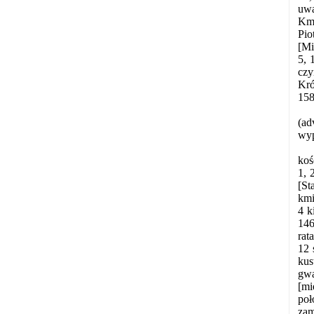
uwa
Kmi
Pio
[Mi
5, 
czy
Kró
158
(ad
wyp
koś
1, 
[St
kmi
4 k
146
rat
12 
kus
gwa
[mi
poł
zam