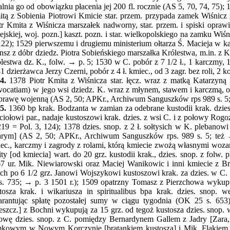
lnia go od obowiązku płacenia jej 200 fl. rocznie (AS 5, 70, 74, 75);
tą z Sobienia Piotrowi Kmicie star. przem. przypada zamek Wiśnicz 
tr Kmita z Wiśnicza marszałek nadworny, star. przem. i spiski opraw
ejskiej, woj. pozn.] kaszt. pozn. i star. wielkopolskiego na zamku Wi
122); 1529 pierwszemu i drugiemu ministerium ołtarza Ś. Macieja w kap
nsz z dóbr dziedz. Piotra Sobieńskiego marszałka Królestwa, m.in. z K
lestwa dz. K., folw. → p. 5; 1530 w C. pobór z 7 1/2 ł., 1 karczmy,
1 dzierżawca Jerzy Czerni, pobór z 4 ł. kmiec., od 3 zagr. bez roli, 2 k
4.
1378 Piotr Kmita z Wiśnicza star. łęcz. wraz z matką Katarzyną 
vocatiam) w jego wsi dziedz. K. wraz z młynem, stawem i karczmą, 
rawę wojenną (AS 2, 50; APKr., Archiwum Sanguszków rps 989 s. 5; te
5.
1360 bp krak. Bodzanta w zamian za odebrane kustodii krak. dzie
ciołowi par., nadaje kustoszowi krak. dzies. z wsi C. i z połowy Rogo
219 = Pol. 3, 124); 1378 dzies. snop. z 2 ł. sołtysich w K. plebanow
arym] (AS 2, 50; APKr., Archiwum Sanguszków rps. 989 s. 5; też → 
ec., karczmy i zagrody z rolami, którą kmiecie zwożą własnymi wozam
ity [od kmiecia] wart. do 20 grz. kustodii krak., dzies. snop. z folw
7 ur. Mik. Niewiarowski oraz Maciej Wanikowic i inni kmiecie z Br
ach po 6 1/2 grz. Janowi Wojszykowi kustoszowi krak. za dzies. w
s. 735; → p. 3 1501 r.); 1509 opatrzny Tomasz z Pierzchowa wykupu
tosza krak. i wikariusza in spiritualibus bpa krak. dzies. snop. 
rantując spłatę pozostałej sumy w ciągu tygodnia (OK 25 s. 653
eszcz.] z Bochni wykupują za 15 grz. od tegoż kustosza dzies. snop.
owę dzies. snop. z C. pomiędzy Bernardynem Gallem z Jadry [Zara,
kowym w Nowym Korczynie [bratankiem kustosza] i Mik. Flakiem z 