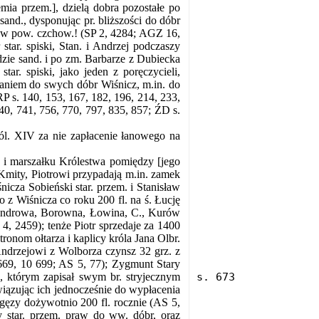
emia przem.], dzielą dobra pozostałe po
and., dysponując pr. bliższości do dóbr
w pow. czchow.! (SP 2, 4284; AGZ 16,
star. spiski, Stan. i Andrzej podczaszy
zie sand. i po zm. Barbarze z Dubiecka
tar. spiski, jako jeden z poręczycieli,
zaniem do swych dóbr Wiśnicz, m.in. do
P s. 140, 153, 167, 182, 196, 214, 233,
740, 741, 756, 770, 797, 835, 857; ŹD s.
ól. XIV za nie zapłacenie łanowego na
 i marszałku Królestwa pomiędzy [jego
 Kmity, Piotrowi przypadają m.in. zamek
icza Sobieński star. przem. i Stanisław
o z Wiśnicza co roku 200 fl. na ś. Łucję
sandrowa, Borowna, Łowina, C., Kurów
, 2459); tenże Piotr sprzedaje za 1400
ronom ołtarza i kaplicy króla Jana Olbr.
Andrzejowi z Wolborza czynsz 32 grz. z
669, 10 699; AS 5, 77); Zygmunt Stary
., którym zapisał swym br. stryjecznym
iązując ich jednocześnie do wypłacenia
igęzy dożywotnio 200 fl. rocznie (AS 5,
ty star. przem. praw do ww. dóbr, oraz