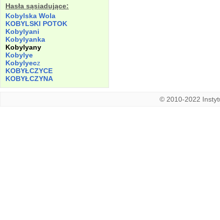
Hasła sąsiadujące:
Kobylska Wola
KOBYLSKI POTOK
Kobylyani
Kobylyanka
Kobylyany
Kobylye
Kobylyec
z
KOBYŁCZYCE
KOBYŁCZYNA
© 2010-2022 Instytu