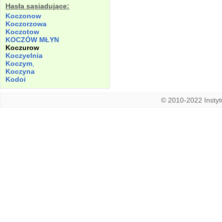
Hasła sąsiadujące:
Koczonow
Koczorzowa
Koczotow
KOCZÓW MŁYN
Koczurow
Koczyelnia
Koczym
,
Koczyna
Kodoi
© 2010-2022 Instytu