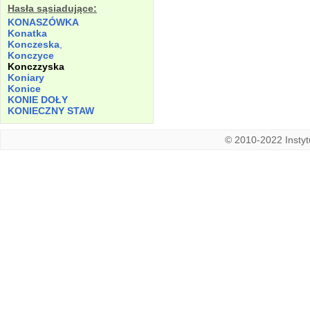
Hasła sąsiadujące:
KONASZÓWKA
Konatka
Konczeska
,
Konczyce
Konczzyska
Koniary
Konice
KONIE DOŁY
KONIECZNY
STAW
© 2010-2022 Instytu