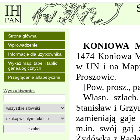
Strona główna
KONIOWA 
Wprowadzenie
1474 Koniowa Me
Informacje dla użytkownika
Wykaz map, tabel i tablic
w UN i na Mapi
genealogicznych
Proszowic.
Przeglądanie alfabetyczne
[Pow. prosz., p
Wyszukiwanie:
Własn. szlach
Stanisław i Grzy
zamieniają gaje
m.in. swój gaj
Żydówka z Racła