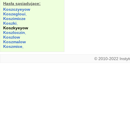
Hasła sąsiadujące:
Koszczyeyow
Koszegloui
,
Koszimicze
Koszki
,
Koszkyeyow
Koszloczin
,
Koszlow
Koszmalow
Koszmice
,
© 2010-2022 Instytu