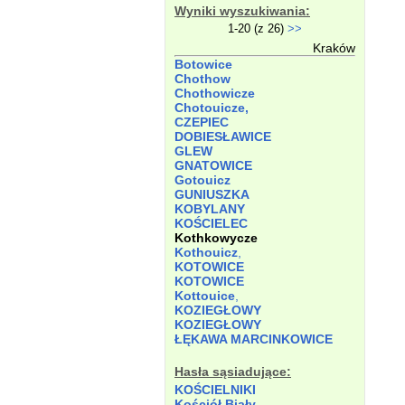
Wyniki wyszukiwania:
1-20 (z 26)
>>
Kraków
Botowice
Chothow
Chothowicze
Chotouicze,
CZEPIEC
DOBIESŁAWICE
GLEW
GNATOWICE
Gotouicz
GUNIUSZKA
KOBYLANY
KOŚCIELEC
Kothkowycze
Kothouicz
,
KOTOWICE
KOTOWICE
Kottouice
,
KOZIEGŁOWY
KOZIEGŁOWY
ŁĘKAWA MARCINKOWICE
Hasła sąsiadujące:
KOŚCIELNIKI
Kościół
Biały