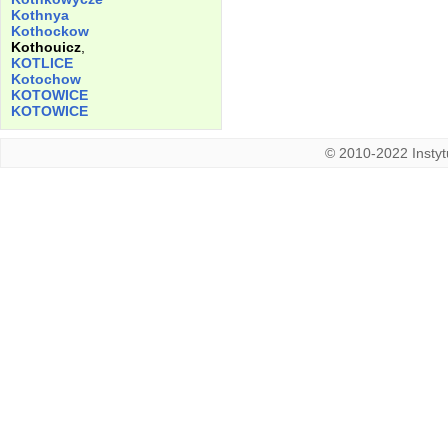
Kothnya
Kothockow
Kothouicz
,
KOTLICE
Kotochow
KOTOWICE
KOTOWICE
© 2010-2022 Instytu