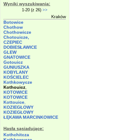
Wyniki wyszukiwania:
1-20 (z 26)
>>
Kraków
Botowice
Chothow
Chothowicze
Chotouicze,
CZEPIEC
DOBIESŁAWICE
GLEW
GNATOWICE
Gotouicz
GUNIUSZKA
KOBYLANY
KOŚCIELEC
Kothkowycze
Kothouicz
,
KOTOWICE
KOTOWICE
Kottouice
,
KOZIEGŁOWY
KOZIEGŁOWY
ŁĘKAWA MARCINKOWICE
Hasła sąsiadujące:
Kothchitcza
Kothkowycze