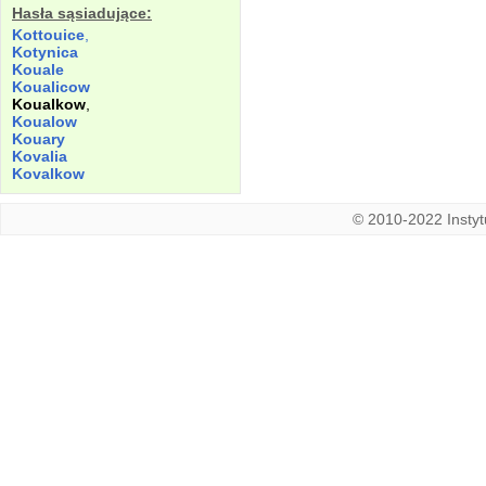
Hasła sąsiadujące:
Kottouice
,
Kotynica
Kouale
Koualicow
Koualkow
,
Koualow
Kouary
Kovalia
Kovalkow
© 2010-2022 Instytu