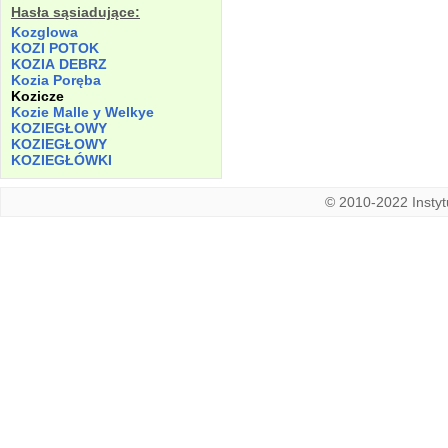
Hasła sąsiadujące:
Kozglowa
KOZI
POTOK
KOZIA
DEBRZ
Kozia
Poręba
Kozicze
Kozie
Malle
y
Welkye
KOZIEGŁOWY
KOZIEGŁOWY
KOZIEGŁÓWKI
© 2010-2022 Instytu