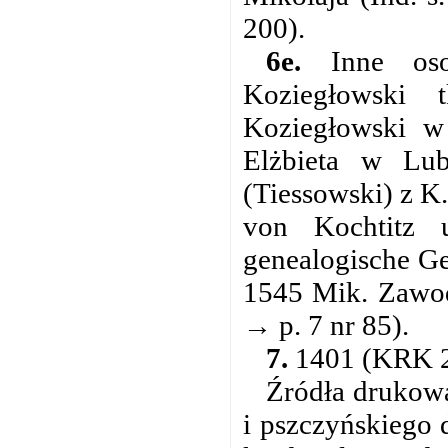
200).
6e.
Inne oso
Koziegłowski
Koziegłowski w
Elżbieta w Lub
(Tiessowski) z K.
von Kochtitz u
genealogische Ge
1545 Mik. Zawod
→ p. 7 nr 85).
7.
1401 (KRK 2 
Źródła drukowa
i pszczyńskiego 