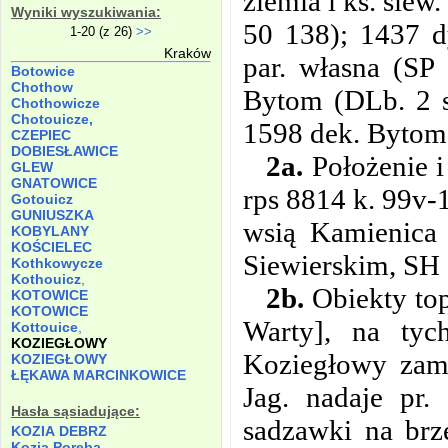
ziemia i ks. siew
Wyniki wyszukiwania:
50 138); 1437 d
1-20 (z 26)
>>
Kraków
par. własna (SP
Botowice
Chothow
Bytom (DLb. 2 s
Chothowicze
Chotouicze,
1598 dek. Bytom 
CZEPIEC
DOBIESŁAWICE
2a.
Położenie i
GLEW
GNATOWICE
rps 8814 k. 99v-
Gotouicz
GUNIUSZKA
wsią Kamienica 
KOBYLANY
KOŚCIELEC
Siewierskim, SH 3
Kothkowycze
Kothouicz
,
2b.
Obiekty top
KOTOWICE
KOTOWICE
Warty], na ty
Kottouice
,
KOZIEGŁOWY
Koziegłowy zam
KOZIEGŁOWY
ŁĘKAWA MARCINKOWICE
Jag. nadaje pr.
Hasła sąsiadujące:
sadzawki na brz
KOZIA
DEBRZ
Kozia
Poręba