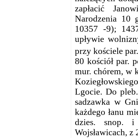
zapłacić Jano
Narodzenia 10 g
10357 -9); 143
upływie wolnizn
przy kościele pa
80 kościół par.
mur. chórem, w 
Koziegłowskiego 
Lgocie. Do pleb.
sadzawka w Gnia
każdego łanu mie
dzies. snop. 
Wojsławicach, z 2