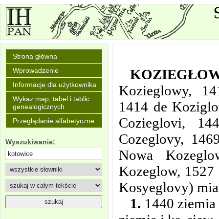
Strona główna
KOZIEGŁO
Wprowadzenie
Informacje dla użytkownika
Kozieglowy, 14
Wykaz map, tabel i tablic
1414 de Koziglo
genealogicznych
Cozieglovi, 14
Przeglądanie alfabetyczne
Cozeglovy, 146
Wyszukiwanie:
Nowa Kozeglow
Kozeglow, 1527 
Kosyeglovy) mia
1.
1440 ziemia 