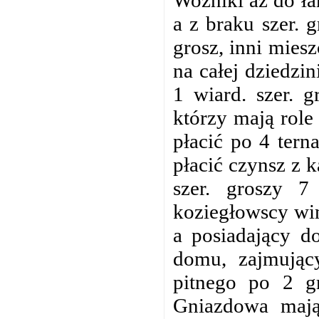
a z braku szer. 
grosz, inni mies
na całej dziedzi
1 wiard. szer. g
którzy mają role
płacić po 4 ter
płacić czynsz z k
szer. groszy 7
koziegłowscy win
a posiadający 
domu, zajmując
pitnego po 2 g
Gniazdowa mają 