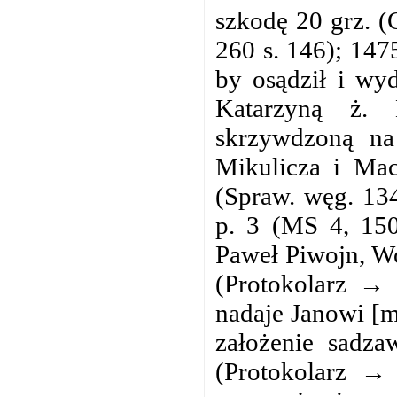
szkodę 20 grz. (
260 s. 146); 147
by osądził i wy
Katarzyną ż. 
skrzywdzoną na
Mikulicza i Mac
(Spraw. węg. 13
p. 3 (MS 4, 150
Paweł Piwojn, Wo
(Protokolarz → 
nadaje Janowi [m
założenie sadza
(Protokolarz →