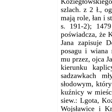
Koziegłowskiego 
szlach. z 2 ł., 
mają role, łan i
s. 191-2); 1479
poświadcza, że K
Jana zapisuje D
posagu i wiana 
mu przez, ojca Ja
kierunku kapli
sadzawkach mły
słodowym, który
kuźnicy w mieśc
siew.: Lgota, K
Wojsławice i K