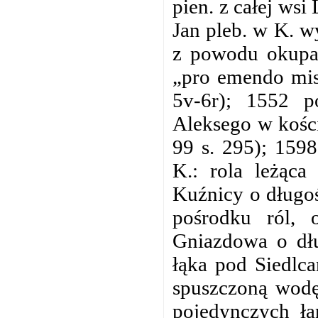
pien. z całej wsi
Jan pleb. w K. w
z powodu okupac
„pro emendo miss
5v-6r); 1552 p
Aleksego w kości
99 s. 295); 159
K.: rola leżąca
Kuźnicy o długoś
pośrodku ról, 
Gniazdowa o dłu
łąka pod Siedlc
spuszczoną wodę
pojedynczych ła