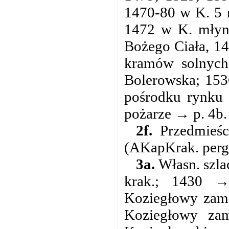
1470-80 w K. 5 
1472 w K. młyn 
Bożego Ciała, 14
kramów solnych
Bolerowska; 153
pośrodku rynku 
pożarze → p. 4b.
2f.
Przedmieśc
(AKapKrak. perg.
3a.
Własn. szla
krak.; 1430 
Koziegłowy zame
Koziegłowy za