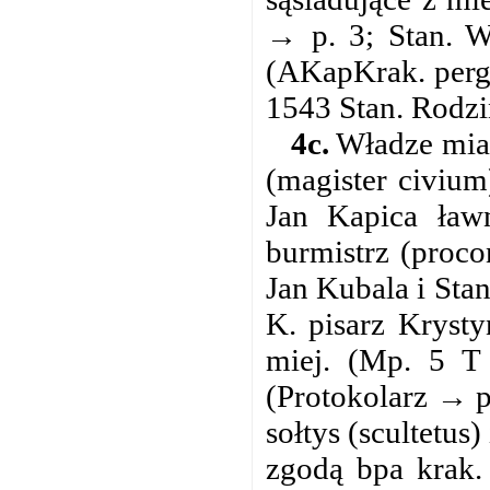
→ p. 3; Stan. W
(AKapKrak. perg.
1543 Stan. Rodzi
4c.
Władze mias
(magister civium
Jan Kapica ław
burmistrz (proco
Jan Kubala i Stan
K. pisarz Krysty
miej. (Mp. 5 T 
(Protokolarz → p
sołtys (scultetus
zgodą bpa krak.