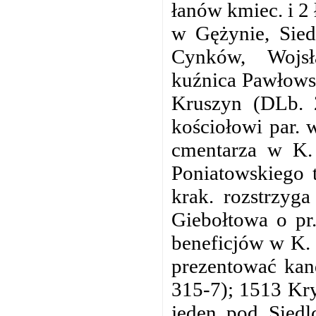
łanów kmiec. i 2
w Gężynie, Sied
Cynków, Wojsł
kuźnica Pawłowsk
Kruszyn (DLb. 2
kościołowi par. 
cmentarza w K. 
Poniatowskiego t
krak. rozstrzyg
Giebołtowa o pr.
beneficjów w K. 
prezentować kan
315-7); 1513 Kry
jeden pod Siedl