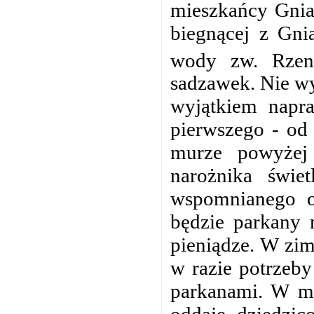
mieszkańcy Gnia
biegnącej z Gni
wody zw. Rzen
sadzawek. Nie wy
wyjątkiem napr
pierwszego - od
murze powyżej 
narożnika świ
wspomnianego ok
będzie parkany 
pieniądze. W zi
w razie potrzeb
parkanami. W mi