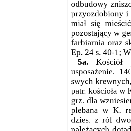
odbudowy zniszc
przyozdobiony i
miał się mieści
pozostający w ges
farbiarnia oraz 
Ep. 24 s. 40-1; W
5a.
Kościół p
usposażenie. 14
swych krewnych, 
patr. kościoła w
grz. dla wzniesi
plebana w K. r
dzies. z ról dw
należących dotą