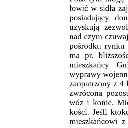
łowić w sidła za
posiadający do
uzyskują zezwol
nad czym czuwają
pośrodku rynku 
ma pr. bliższo
mieszkańcy Gn
wyprawy wojennej
zaopatrzony z 4
zwrócona pozosta
wóz i konie. Mi
kości. Jeśli kto
mieszkańcowi z