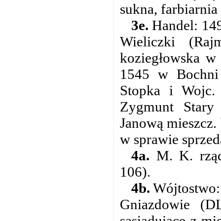
sukna, farbiarnia
3e.
Handel: 149
Wieliczki (R
koziegłowska w 
1545 w Bochni
Stopka i Wojc
Zygmunt Stary
Janową mieszcz. 
w sprawie sprzed
4a.
M. K. rząd
106).
4b.
Wójtostwo: 
Gniazdowie (DL
sąsiadujące z mi