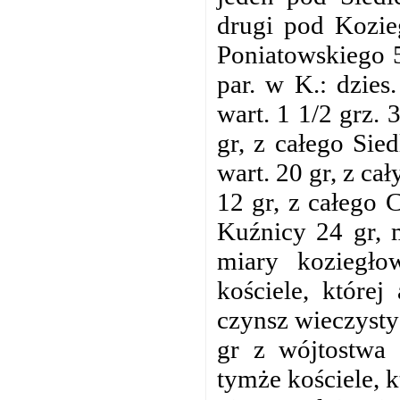
drugi pod Kozie
Poniatowskiego 5
par. w K.: dzies
wart. 1 1/2 grz. 
gr, z całego Sie
wart. 20 gr, z ca
12 gr, z całego 
Kuźnicy 24 gr, 
miary koziegło
kościele, której
czynsz wieczysty
gr z wójtostwa 
tymże kościele, kt