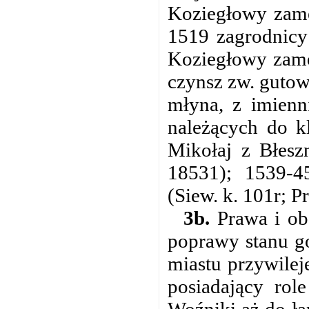
Koziegłowy zame
1519 zagrodnicy
Koziegłowy zamek
czynsz zw. gutow
młyna, z imienn
należących do k
Mikołaj z Błesz
18531); 1539-45
(Siew. k. 101r; P
3b.
Prawa i ob
poprawy stanu g
miastu przywile
posiadający rol
Woźniki aż do ła