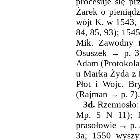
procesuje się p
Żarek o pieniąd
wójt K. w 1543, 
84, 85, 93); 154
Mik. Zawodny (
Osuszek → p. 3
Adam (Protokolar
u Marka Żyda z B
Płot i Wojc. Br
(Rajman → p. 7).
3d.
Rzemiosło: 
Mp. 5 N 11); 14
prasołowie → p. 
3a; 1550 wyszyn