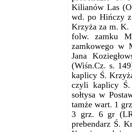
Kilianów Las (O
wd. po Hińczy z
Krzyża za m. K. 
folw. zamku Mi
zamkowego w Mi
Jana Koziegłow
(Wiśn.Cz. s. 149
kaplicy Ś. Krzy
czyli kaplicy Ś
sołtysa w Postaw
tamże wart. 1 grz
3 grz. 6 gr (LR
prebendarz Ś. Kr