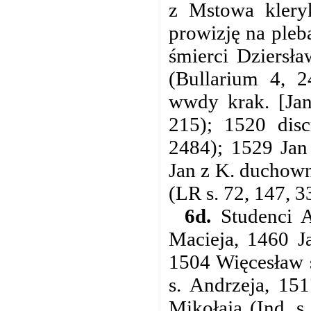
z Mstowa kleryk
prowizję na pleb
śmierci Dziersł
(Bullarium 4, 2
wwdy krak. [Jana
215); 1520 disc
2484); 1529 Jan
Jan z K. duchown
(LR s. 72, 147, 3
6d.
Studenci A
Macieja, 1460 Ja
1504 Więcesław s
s. Andrzeja, 151
Mikołaja (Ind. s