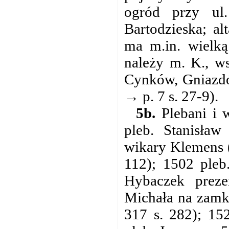
ogród przy ul.
Bartodzieska; al
ma m.in. wielką
należy m. K., ws
Cynków, Gniazdó
→ p. 7 s. 27-9).
5b.
Plebani i 
pleb. Stanisła
wikary Klemens 
112); 1502 pleb
Hybaczek preze
Michała na zamk
317 s. 282); 15