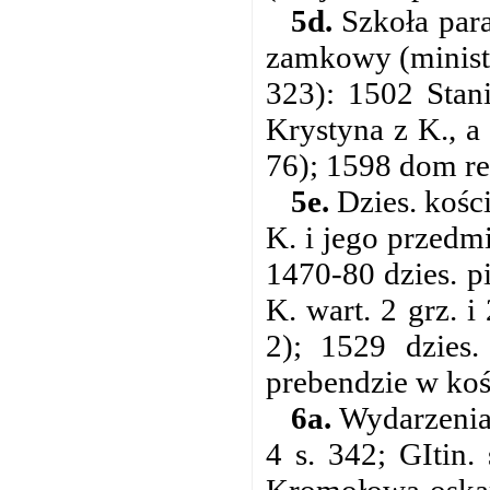
5d.
Szkoła para
zamkowy (ministe
323): 1502 Stani
Krystyna z K., a
76); 1598 dom rek
5e.
Dzies. kości
K. i jego przedm
1470-80 dzies. p
K. wart. 2 grz. 
2); 1529 dzies.
prebendzie w koś
6a.
Wydarzenia
4 s. 342; GItin.
Kromołowa oskar