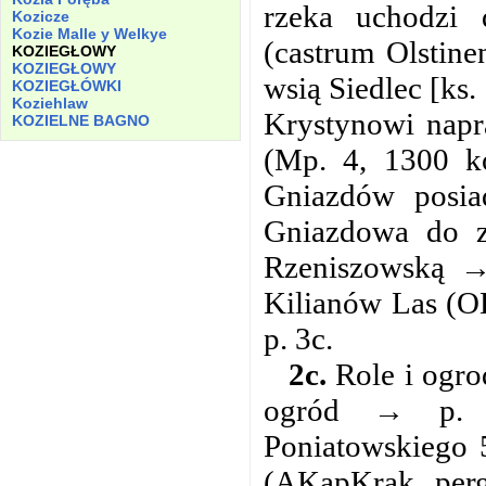
rzeka uchodzi
Kozicze
Kozie
Malle
y
Welkye
(castrum Olstine
KOZIEGŁOWY
KOZIEGŁOWY
wsią Siedlec [ks. 
KOZIEGŁÓWKI
Koziehlaw
Krystynowi napr
KOZIELNE
BAGNO
(Mp. 4, 1300 ko
Gniazdów posia
Gniazdowa do z
Rzeniszowską → 
Kilianów Las (O
p. 3c.
2c.
Role i ogro
ogród → p. 5
Poniatowskiego 
(AKapKrak. perg