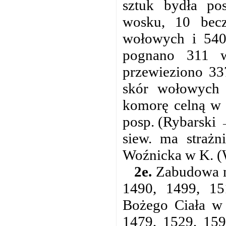
sztuk bydła po
wosku, 10 becz
wołowych i 540
pognano 311 w
przewieziono 33
skór wołowych 
komorę celną w 
posp. (Rybarski 
siew. ma strażn
Woźnicka w K. (W
2e.
Zabudowa mi
1490, 1499, 15
Bożego Ciała w 
1479, 1529, 159