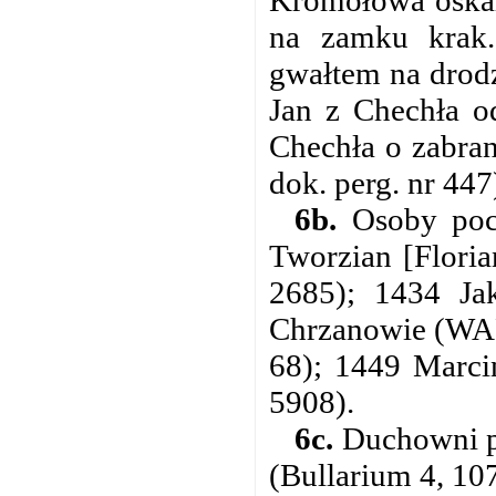
na zamku krak.
gwałtem na drodz
Jan z Chechła o
Chechła o zabran
dok. perg. nr 447
6b.
Osoby poch
Tworzian [Floria
2685); 1434 Ja
Chrzanowie (WAP,
68); 1449 Marci
5908).
6c.
Duchowni po
(Bullarium 4, 10