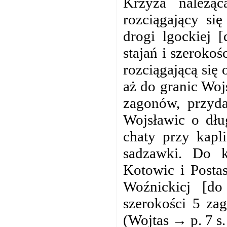
Krzyża należą
rozciągający si
drogi lgockiej 
stajań i szeroko
rozciągającą się 
aż do granic Wojs
zagonów, przyd
Wojsławic o dłu
chaty przy kapl
sadzawki. Do k
Kotowic i Post
Woźnickicj [do
szerokości 5 za
(Wojtas → p. 7 s.