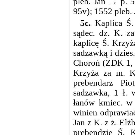
pleb. Jan → p. 5
95v); 1552 pleb.
5c.
Kaplica Ś.
sądec. dz. K. z
kaplicę Ś. Krzy
sadzawką i dzies
Choroń (ZDK 1, 1
Krzyża za m. K.
prebendarz Pi
sadzawka, 1 ł. 
łanów kmiec. w 
winien odprawia
Jan z K. z ż. El
prebendzie Ś. 