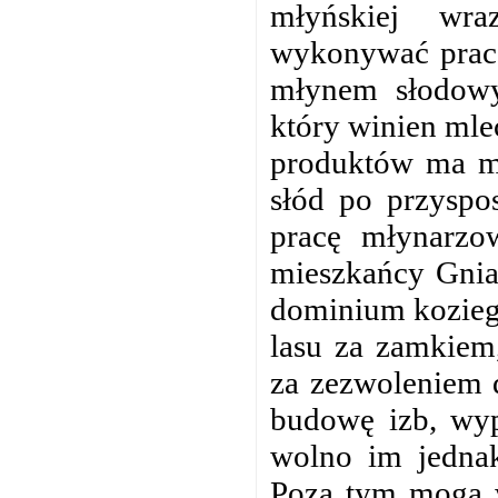
młyńskiej wr
wykonywać prace
młynem słodowy
który winien mle
produktów ma mł
słód po przyspo
pracę młynarzo
mieszkańcy Gnia
dominium kozieg
lasu za zamkiem
za zezwoleniem 
budowę izb, wyp
wolno im jednak
Poza tym mogą w