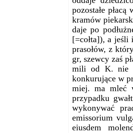
oddaje dziedzic
pozostałe płacą 
kramów piekarski
daje po podłużn
[=cołta]), a jeśl
prasołów, z któr
gr, szewcy zaś p
mili od K. nie 
konkurujące w pr
miej. ma mleć w
przypadku gwał
wykonywać prac
emissorium vulg
eiusdem molend