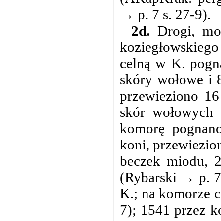
→ p. 7 s. 27-9).
2d.
Drogi, mos
koziegłowskieg
celną w K. pogn
skóry wołowe i 
przewieziono 16
skór wołowych i
komorę pognano
koni, przewiezio
beczek miodu, 2
(Rybarski → p. 7
K.; na komorze c
7); 1541 przez 