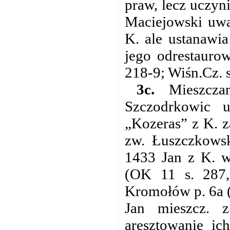
praw, lecz uczyn
Maciejowski uwa
K. ale ustanawi
jego odrestauro
218-9; Wiśn.Cz. s
3c.
Mieszczan
Szczodrkowic u
„Kozeras” z K. z
zw. Łuszczkows
1433 Jan z K. w
(OK 11 s. 287
Kromołów p. 6a (
Jan mieszcz. 
aresztowanie ic