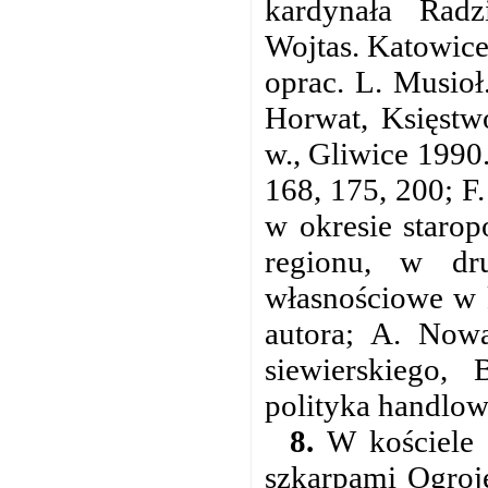
kardynała Radz
Wojtas. Katowice
oprac. L. Musioł
Horwat, Księstw
w., Gliwice 1990.
168, 175, 200; F.
w okresie starop
regionu, w dr
własnościowe w 
autora; A. Nowa
siewierskiego,
polityka handlowa
8.
W kościele 
szkarpami Ogroj