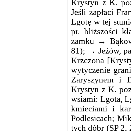
Krystyn z K. poz
Jeśli zapłaci Fr
Lgotę w tej sumi
pr. bliższości k
zamku → Bąkowi
81); → Jeżów, p
Krzczona [Krysty
wytyczenie gran
Zaryszynem i 
Krystyn z K. po
wsiami: Lgota, L
kmieciami i ka
Podlesicach; Mi
tych dóbr (SP 2,