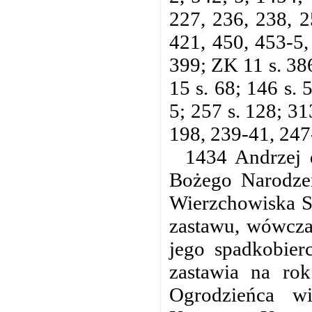
227, 236, 238, 2
421, 450, 453-5,
399; ZK 11 s. 386
15 s. 68; 146 s. 
5; 257 s. 128; 31
198, 239-41, 247
1434 Andrzej 
Bożego Narodzen
Wierzchowiska St
zastawu, wówczas
jego spadkobier
zastawia na rok
Ogrodzieńca w