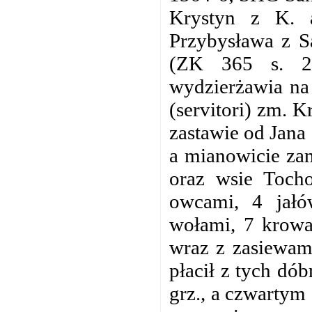
Krystyn z K. 
Przybysława z S
(ZK 365 s. 27
wydzierżawia na
(servitori) zm. K
zastawie od Jana 
a mianowicie za
oraz wsie Toch
owcami, 4 jałó
wołami, 7 krowa
wraz z zasiewam
płacił z tych dób
grz., a czwartym