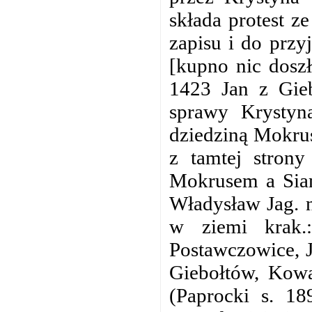
składa protest z
zapisu i do przy
[kupno nic dosz
1423 Jan z Gieb
sprawy Krystyn
dziedziną Mokru
z tamtej strony
Mokrusem a Siam
Władysław Jag. n
w ziemi krak.
Postawczowice, 
Giebołtów, Kowa
(Paprocki s. 18