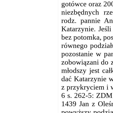
gotówce oraz 200
niezbędnych rze
rodz. pannie An
Katarzynie. Jeśl
bez potomka, pos
równego podziału
pozostanie w pan
zobowiązani do z
młodszy jest cał
dać Katarzynie 
z przykryciem i 
6 s. 262-5: ZDM 
1439 Jan z Oleśn
powyższy podział