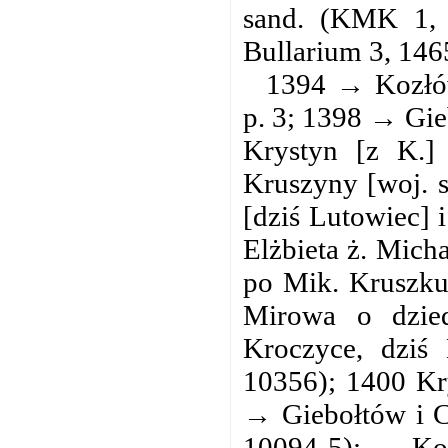
sand. (KMK 1, 
Bullarium 3, 146
1394 → Kozłó
p. 3; 1398 → Gi
Krystyn [z K.]
Kruszyny [woj. s
[dziś Lutowiec] 
Elżbieta ż. Mich
po Mik. Kruszku
Mirowa o dzied
Kroczyce, dziś
10356); 1400 Kr
→ Giebołtów i C
10094-5); → Koz