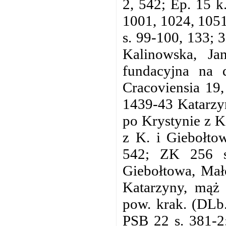
2, 542; Ep. 15 k
1001, 1024, 1051
s. 99-100, 133; 3
Kalinowska, Ja
fundacyjna na d
Cracoviensia 19,
1439-43 Katarzyn
po Krystynie z K
z K. i Giebołto
542; ZK 256 s
Giebołtowa, Mał
Katarzyny, mąż 
pow. krak. (DLb.
PSB 22 s. 381-2