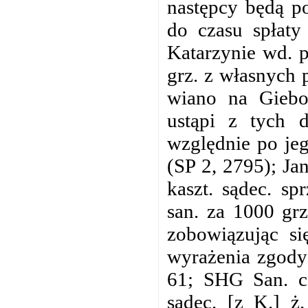
następcy będą po
do czasu spłaty
Katarzynie wd. p
grz. z własnych 
wiano na Giebo
ustąpi z tych 
względnie po jeg
(SP 2, 2795); Ja
kaszt. sądec. sp
san. za 1000 gr
zobowiązując si
wyrażenia zgody
61; SHG San. cz
sądec. [z K.] ż