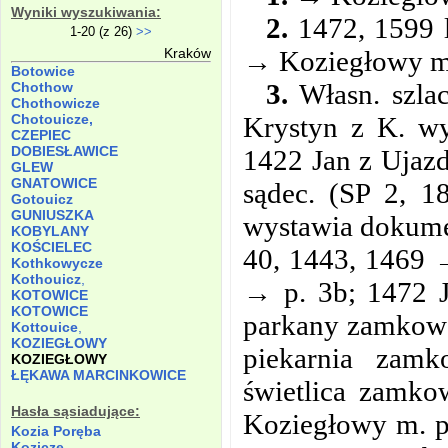
Wyniki wyszukiwania:
2.
1472, 1599 
1-20 (z 26)
>>
→ Koziegłowy m.
Kraków
Botowice
3.
Własn. szla
Chothow
Chothowicze
Krystyn z K. w
Chotouicze,
CZEPIEC
DOBIESŁAWICE
1422 Jan z Ujazd
GLEW
GNATOWICE
sądec. (SP 2, 1
Gotouicz
GUNIUSZKA
wystawia dokume
KOBYLANY
KOŚCIELEC
40, 1443, 1469 
Kothkowycze
Kothouicz
,
→ p. 3b; 1472 J
KOTOWICE
KOTOWICE
parkany zamkowe
Kottouice
,
KOZIEGŁOWY
piekarnia zam
KOZIEGŁOWY
ŁĘKAWA MARCINKOWICE
świetlica zamk
Hasła sąsiadujące:
Koziegłowy m. p
Kozia
Poręba
Kozicze