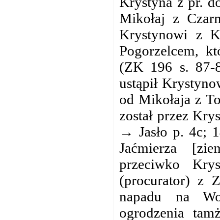
Krystyna z pr. d
Mikołaj z Czarn
Krystynowi z K
Pogorzelcem, kt
(ZK 196 s. 87-8
ustąpił Krystyno
od Mikołaja z To
został przez Kry
→ Jasło p. 4c; 
Jaćmierza [zi
przeciwko Kry
(procurator) z 
napadu na Wol
ogrodzenia tamż