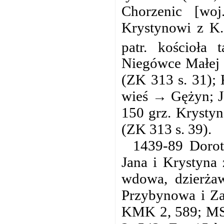
Chorzenic [woj.
Krystynowi z K.
patr. kościoła
Niegówce Małej i
(ZK 313 s. 31);
wieś → Gężyn; J
150 grz. Krystyn
(ZK 313 s. 39).
1439-89 Dorota
Jana i Krystyna
wdowa, dzierża
Przybynowa i Za
KMK 2, 589; MS 