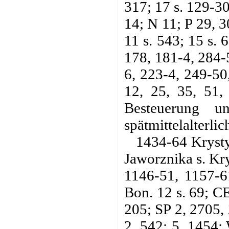
317; 17 s. 129-30
14; N 11; P 29, 
11 s. 543; 15 s. 
178, 181-4, 284-5
6, 223-4, 249-50
12, 25, 35, 51,
Besteuerung u
spätmittelalterlic
1434-64 Krysty
Jaworznika s. Kr
1146-51, 1157-6
Bon. 12 s. 69; CE
205; SP 2, 2705,
2, 542; 5, 1454;