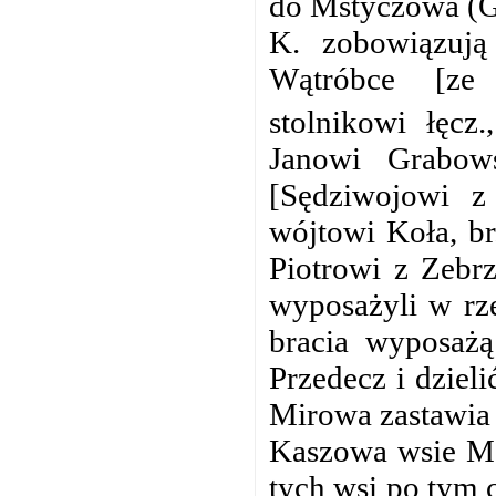
do Mstyczowa (GK 
K. zobowiązują
Wątróbce [ze 
stolnikowi łęcz
Janowi Grabows
[Sędziwojowi z
wójtowi Koła, br
Piotrowi z Zebr
wyposażyli w rze
bracia wyposażą
Przedecz i dziel
Mirowa zastawia 
Kaszowa wsie Mst
tych wsi po tym c