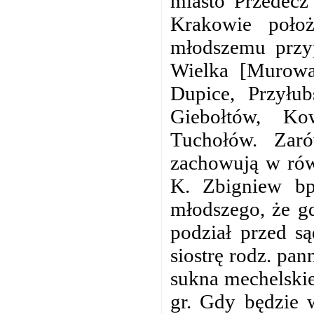
miasto Przedecz
Krakowie poło
młodszemu przy
Wielka [Murowa
Dupice, Przyłub
Giebołtów, K
Tuchołów. Zaró
zachowują w równ
K. Zbigniew bp
młodszego, że gd
podział przed s
siostrę rodz. pa
sukna mechelskieg
gr. Gdy będzie 