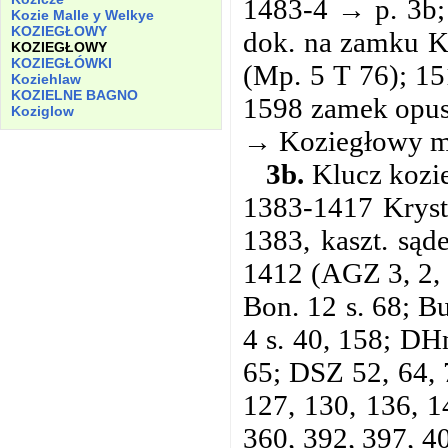
1483-4 → p. 3b;
Kozie
Malle
y
Welkye
KOZIEGŁOWY
dok. na zamku K.
KOZIEGŁOWY
KOZIEGŁÓWKI
(Mp. 5 T 76); 1
Koziehlaw
KOZIELNE
BAGNO
1598 zamek opust
Koziglow
→ Koziegłowy m. 
3b.
Klucz kozie
1383-1417 Krysty
1383, kaszt. sąd
1412 (AGZ 3, 2, 7
Bon. 12 s. 68; B
4 s. 40, 158; DH
65; DSZ 52, 64, 
127, 130, 136, 1
360, 392, 397, 40