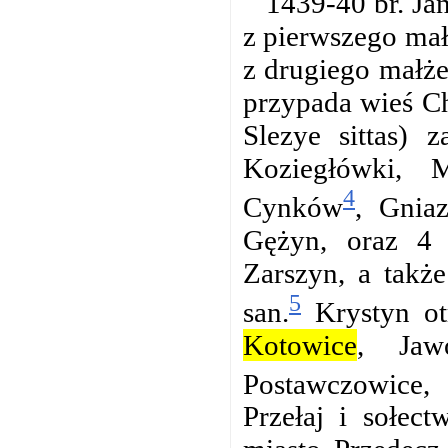
1439-40 br. Jan
z pierwszego ma
z drugiego małże
przypada wieś Ch
Slezye sittas)
Koziegłówki, 
4
Cynków
, Gnia
Gężyn, oraz 4 
Zarszyn, a takż
5
san.
Krystyn ot
Kotowice
, Jaw
Postawczowice,
Przełaj i sołec