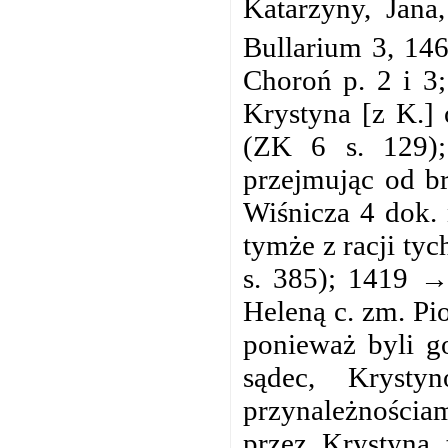
Katarzyny, Jana
Bullarium 3, 146
Choroń p. 2 i 3
Krystyna [z K.] 
(ZK 6 s. 129)
przejmując od br
Wiśnicza 4 dok. 
tymże z racji ty
s. 385); 1419 →
Heleną c. zm. Pi
ponieważ byli g
sądec, Krys
przynależnościam
przez Krystyna 