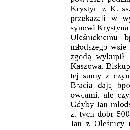
Krystyn z K. ss
przekazali w w
synowi Krystyna 
Oleśnickiemu 
młodszego wsie 
zgodą wykupił 
Kaszowa. Biskup 
tej sumy z czyn
Bracia dają bp
owcami, ale czy
Gdyby Jan młods
z. tych dóbr 500
Jan z Oleśnicy m