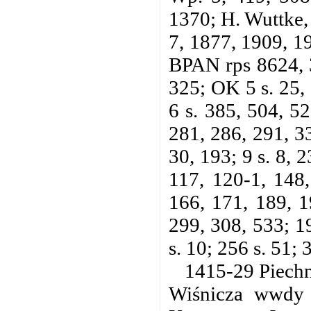
1370; H. Wuttke,
7, 1877, 1909, 1
BPAN rps 8624, 3
325; OK 5 s. 25,
6 s. 385, 504, 52
281, 286, 291, 33
30, 193; 9 s. 8, 
117, 120-1, 148,
166, 171, 189, 1
299, 308, 533; 1
s. 10; 256 s. 51; 
1415-29 Piechna
Wiśnicza wwdy k