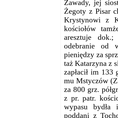
Zawady, jej sios
Żegoty z Pisar c
Krystynowi z K
kościołów tamż
aresztuje dok.
odebranie od w
pieniędzy za spr
taż Katarzyna z s
zapłacił im 133 g
mu Mstyczów (ZK
za 800 grz. półg
z pr. patr. koś
wypasu bydła i
poddani z Toch