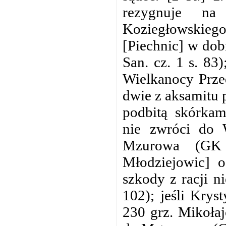
rezygnuje na
Koziegłowskieg
[Piechnic] w do
San. cz. 1 s. 83
Wielkanocy Przed
dwie z aksamitu 
podbitą skórkami
nie zwróci do 
Mzurowa (GK 
Młodziejowic] o
szkody z racji 
102); jeśli Krys
230 grz. Mikoła