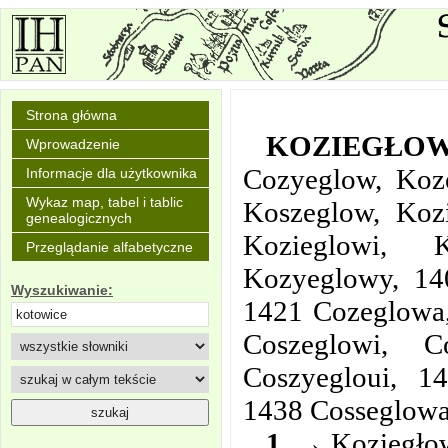
Strona główna
KOZIEGŁO
Wprowadzenie
Cozyeglow, Koz
Informacje dla użytkownika
Wykaz map, tabel i tablic
Koszeglow, Kozi
genealogicznych
Kozieglowi, 
Przeglądanie alfabetyczne
Kozyeglowy, 14
Wyszukiwanie:
1421 Cozeglowa,
Coszeglowi, 
Coszyegloui, 14
1438 Cosseglowa
1.
→ Koziegłowy