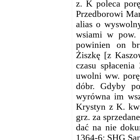
z. K poleca por
Przedborowi Mar
alias o wyswoln
wsiami w pow. k
powinien on br
Żiszkę [z Kaszo
czasu spłacenia 
uwolni ww. porę
dóbr. Gdyby po
wyrówna im wszy
Krystyn z K. kwi
grz. za sprzedan
dać na nie doku
1364-6; SHG San.