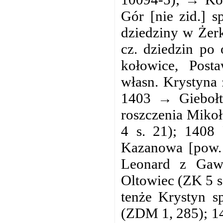
Gór [nie zid.] s
dziedziny w Żerk
cz. dziedzin po
kołowice, Post
własn. Krystyna
1403 → Giebołt
roszczenia Mikoł
4 s. 21); 1408 
Kazanowa [pow. 
Leonard z Gawł
Oltowiec (ZK 5 s
tenże Krystyn s
(ZDM 1, 285); 1