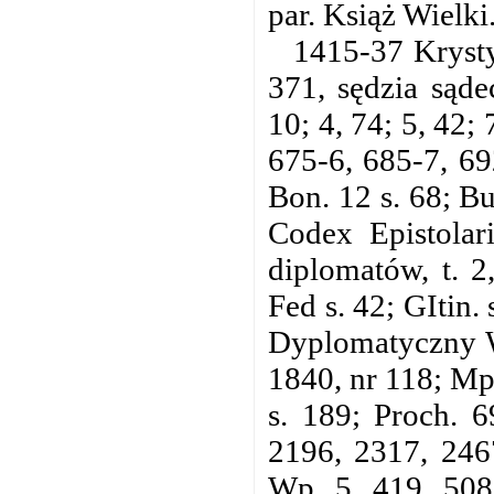
par. Książ Wielki
1415-37 Krysty
371, sędzia sąd
10; 4, 74; 5, 42;
675-6, 685-7, 69
Bon. 12 s. 68; B
Codex Epistolari
diplomatów, t. 2
Fed s. 42; GItin
Dyplomatyczny W
1840, nr 118; Mp
s. 189; Proch. 
2196, 2317, 2467
Wp. 5, 419, 508