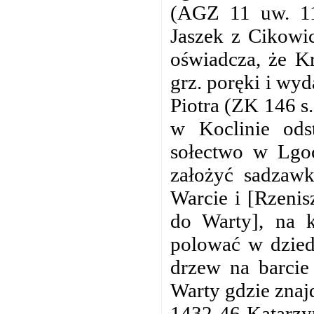
(AGZ 11 uw. 11
Jaszek z Cikowi
oświadcza, że Kr
grz. poręki i wyd
Piotra (ZK 146 s
w Koclinie ods
sołectwo w Lgoc
założyć sadzawk
Warcie i [Rzeni
do Warty], na 
polować w dzied
drzew na barcie 
Warty gdzie znaj
1432-46 Katarzyn