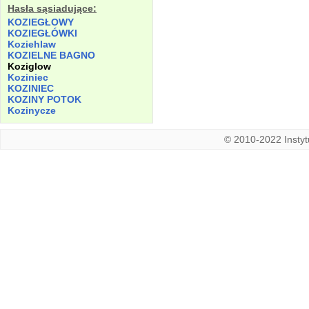
Hasła sąsiadujące:
KOZIEGŁOWY
KOZIEGŁÓWKI
Koziehlaw
KOZIELNE
BAGNO
Koziglow
Koziniec
KOZINIEC
KOZINY
POTOK
Kozinycze
© 2010-2022 Instytu