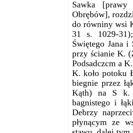
Sawka [prawy
Obrębów], rozdzi
do równiny wsi K
31 s. 1029-31
Świętego Jana i
przy ścianie K. 
Podsadczcm a K. 
K. koło potoku 
biegnie przez ł
Kąth) na S k. 
bagnistego i łąk
Debrzy naprzeci
płynącym ze ws
stawu, dalej tym