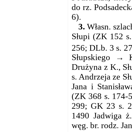
do rz. Podsadeck
6).
3.
Własn. szlach
Słupi (ZK 152 s.
256; DLb. 3 s. 2
Słupskiego → K
Drużyna z K., Sł
s. Andrzeja ze Sł
Jana i Stanisła
(ZK 368 s. 174-5,
299; GK 23 s. 
1490 Jadwiga ż.
węg. br. rodz. Ja