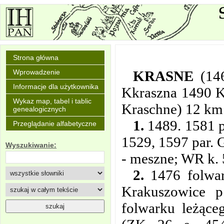
Strona główna
KRASNE
(14
Wprowadzenie
Informacje dla użytkownika
Kkraszna 1490 K
Wykaz map, tabel i tablic
Kraschne) 12 km
genealogicznych
1.
1489. 1581 p
Przeglądanie alfabetyczne
1529, 1597 par. 
Wyszukiwanie:
- meszne; WR k. 
2.
1476 folwar
Krakuszowice p
folwarku leżące