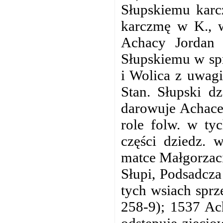
Słupskiemu karc
karczmę w K., w
Achacy Jordan z
Słupskiemu w spr
i Wolica z uwagi
Stan. Słupski d
darowuje Achace
role folw. w ty
części dziedz. 
matce Małgorzaci
Słupi, Podsadcza
tych wsiach sprz
258-9); 1537 Ac