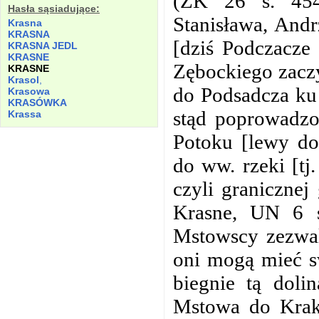
(ZK 26 s. 454
Hasła sąsiadujące:
Stanisława, And
Krasna
KRASNA
[dziś Podczacze
KRASNA JEDL
KRASNE
Zębockiego zaczy
KRASNE
Krasol
,
do Podsadcza ku
Krasowa
KRASÓWKA
stąd poprowadz
Krassa
Potoku [lewy do
do ww. rzeki [tj
czyli granicznej
Krasne, UN 6 
Mstowscy zezwal
oni mogą mieć s
biegnie tą dol
Mstowa do Krak