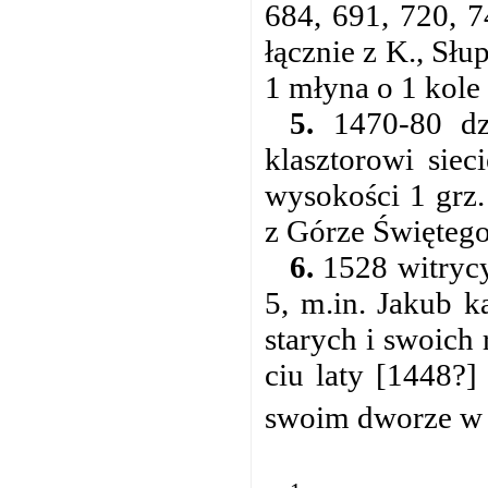
684, 691, 720, 7
łącznie z K., Słu
1 młyna o 1 kole 
5.
1470-80 dzi
klasztorowi siec
wysokości 1 grz.
z Górze Świętego
6.
1528 witrycy
5, m.in. Jakub k
starych i swoich
ciu laty [1448?]
swoim dworze w 