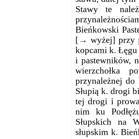
Stawy te nale
przynależnośc
Bieńkowski Paste
[→ wyżej] przy p
kopcami k. Łęgu 
i pastewników, n
wierzchołka p
przynależnej do 
Słupią k. drogi 
tej drogi i pro
nim ku Podłęż
Słupskich na 
słupskim k. Bień