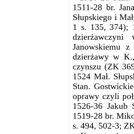
1511-28 br. Jana
Słupskiego i Mał
1 s. 135, 374);
dzierżawczyni
Janowskiemu z 
dzierżawy w K.,
czynszu (ZK 369
1524 Mał. Słupsk
Stan. Gostwicki
oprawy czyli poł
1526-36 Jakub 
1519-28 br. Miko
s. 494, 502-3; Z