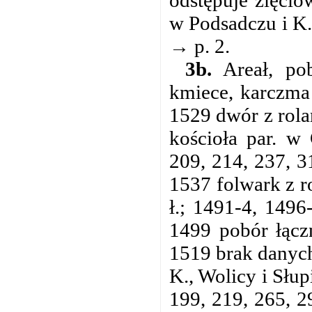
odstępuje zięcio
w Podsadczu i K.
→ p. 2.
3b.
Areał, po
kmiece, karczma 
1529 dwór z rola
kościoła par. w
209, 214, 237, 
1537 folwark z r
ł.; 1491-4, 1496
1499 pobór łączn
1519 brak danych
K., Wolicy i Słupi
199, 219, 265, 2