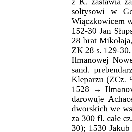
z K. zastawia za
sołtysowi w Go
Wiączkowicem
w
152-30 Jan Słup
28 brat Mikołaja
ZK 28 s. 129-30,
Ilmanowej Nowej
sand. prebendar
Kleparzu (ZCz. 9
1528 → Ilmanow
darowuje Achace
dworskich we wsi
za 300 fl. całe c
30); 1530 Jakub 