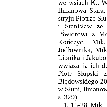
we wsiach K., W
Ilmanowa Stara,
stryju Piotrze Sł
i Stanisław ze
[Świdrowi z Mo
Kończyc, Mik
Jodłownika, Mik
Lipnika i Jakub
wwiązania ich d
Piotr Słupski 
Błędowskiego 200
w Słupi, Ilmanow
s. 329).
1516-28 Mik. 