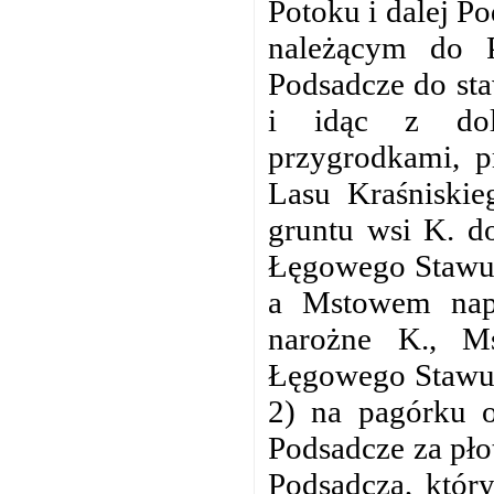
Potoku i dalej P
należącym do 
Podsadcze do st
i idąc z doli
przygrodkami, p
Lasu Kraśniskie
gruntu wsi K. d
Łęgowego Stawu
a Mstowem nap
narożne K., M
Łęgowego Stawu o
2) na pagórku o
Podsadcze za pł
Podsadcza, który