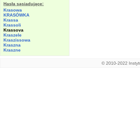
Hasła sąsiadujące:
Krasowa
KRASÓWKA
Krassa
Krassoli
Krassova
Kraszele
Kraszissowa
Kraszna
Kraszne
© 2010-2022 Instytu