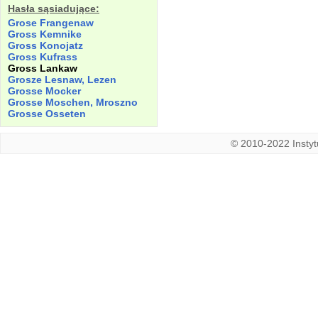
Hasła sąsiadujące:
Grose Frangenaw
Gross Kemnike
Gross Konojatz
Gross Kufrass
Gross Lankaw
Grosze Lesnaw, Lezen
Grosse Mocker
Grosse Moschen, Mroszno
Grosse Osseten
© 2010-2022 Instytu