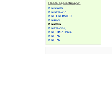
Hasła sąsiadujące:
Kressow
Kreszlawici
KRETKOWIEC
Kreuici
Krewlin
Krezlavici
,
KRĘCISZOWA
KRĘPA
KRĘPA