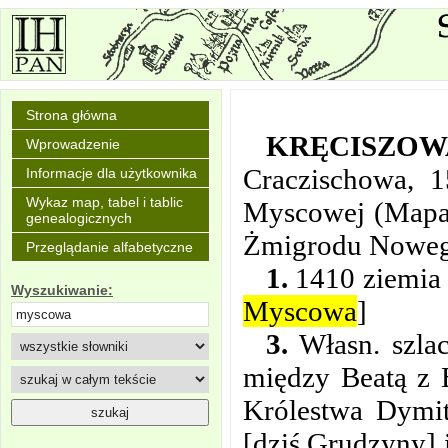
Strona główna
KRĘCISZOW
Wprowadzenie
Craczischowa, 1
Informacje dla użytkownika
Wykaz map, tabel i tablic
Myscowej (Mapa 
genealogicznych
Żmigrodu Noweg
Przeglądanie alfabetyczne
1.
1410 ziemia b
Wyszukiwanie:
Myscowa
]
3.
Własn. szlac
między Beatą z 
Królestwa Dymit
[dziś Grudzyny] 