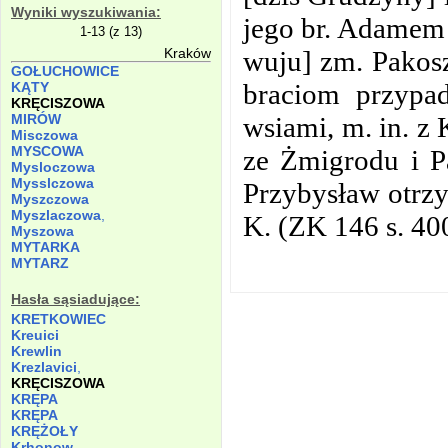
Wyniki wyszukiwania:
jego br. Adamem 
1-13 (z 13)
wuju] zm. Pakos
Kraków
GOŁUCHOWICE
braciom przypa
KĄTY
KRĘCISZOWA
wsiami, m. in. z
MIRÓW
Misczowa
MYSCOWA
ze Żmigrodu i P
Mysloczowa
Mysslczowa
Przybysław otrzy
Myszczowa
Myszlaczowa
,
K. (ZK 146 s. 4
Myszowa
MYTARKA
MYTARZ
Hasła sąsiadujące:
KRETKOWIEC
Kreuici
Krewlin
Krezlavici
,
KRĘCISZOWA
KRĘPA
KRĘPA
KRĘŻOŁY
Krhonow