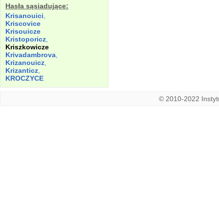
Hasła sąsiadujące:
Krisanouici
,
Kriscovice
Krisouicze
Kristoporicz
,
Kriszkowicze
Krivadambrova
,
Krizanouicz
,
Krizanticz
,
KROCZYCE
© 2010-2022 Instytu