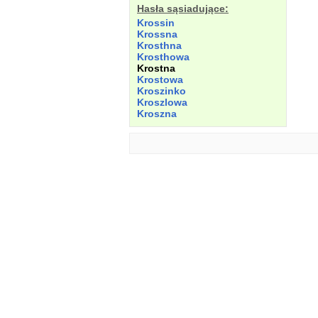
Hasła sąsiadujące:
Krossin
Krossna
Krosthna
Krosthowa
Krostna
Krostowa
Kroszinko
Kroszlowa
Kroszna