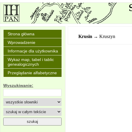
Strona główna
Krusin
→ Kruszyn
Wprowadzenie
Informacje dla użytkownika
Wykaz map, tabel i tablic
genealogicznych
Przeglądanie alfabetyczne
Wyszukiwanie: