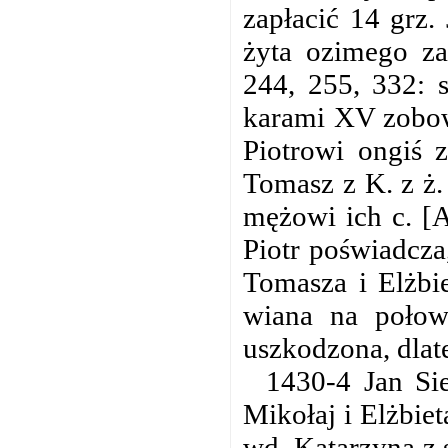
zapłacić 14 grz.
żyta ozimego z
244, 255, 332: 
karami XV zobowi
Piotrowi ongiś 
Tomasz z K. z ż.
mężowi ich c. [A
Piotr poświadcza
Tomasza i Elżbie
wiana na poło
uszkodzona, dlat
1430-4 Jan Sie
Mikołaj i Elżbiet
wd. Katarzyna z 