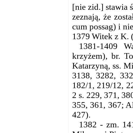
[nie zid.] stawi
zeznają, że zost
cum possag) i ni
1379 Witek z K. (
1381-1409 W
krzyżem), br. To
Katarzyną, ss. Mi
3138, 3282, 332
182/1, 219/12, 2
2 s. 229, 371, 38
355, 361, 367; 
427).
1382 - zm. 14