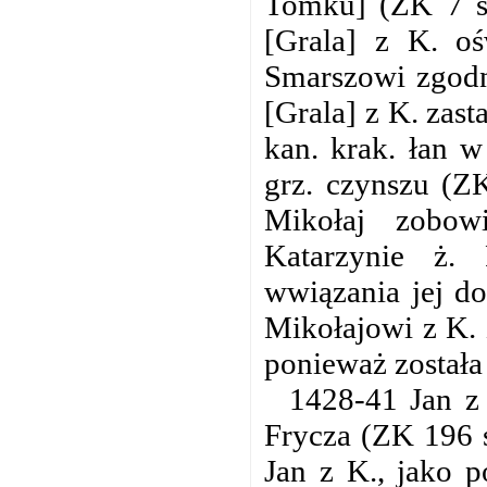
Tomku] (ZK 7 s
[Grala] z K. o
Smarszowi zgodn
[Grala] z K. zas
kan. krak. łan 
grz. czynszu (Z
Mikołaj zobowi
Katarzynie ż.
wwiązania jej do
Mikołajowi z K. 
ponieważ została
1428-41 Jan z 
Frycza (ZK 196 s
Jan z K., jako p