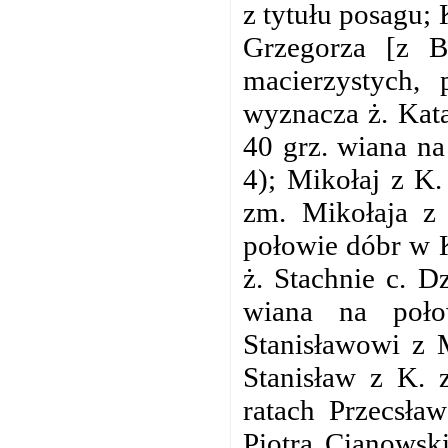
z tytułu posagu; 
Grzegorza [z B
macierzystych, 
wyznacza ż. Kata
40 grz. wiana na
4); Mikołaj z K.
zm. Mikołaja z
połowie dóbr w K
ż. Stachnie c. D
wiana na poło
Stanisławowi z 
Stanisław z K. 
ratach Przecsła
Piotra Cianowsk