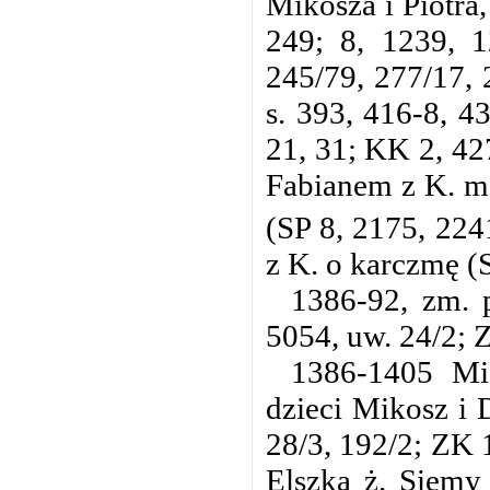
Mikosza i Piotra,
249; 8, 1239, 1
245/79, 277/17, 
s. 393, 416-8, 4
21, 31; KK 2, 42
Fabianem z K. ma
(SP 8, 2175, 224
z K. o karczmę (
1386-92, zm. 
5054, uw. 24/2; Z
1386-1405 Mic
dzieci Mikosz i 
28/3, 192/2; ZK 1
Elszka ż. Siemy