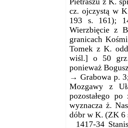
Pietraszu z K. s
cz. ojczystą w K
193 s. 161); 1
Wierzbięcie z 
granicach Kośmi
Tomek z K. odd
wiśl.] o 50 grz
ponieważ Bogusz 
→ Grabowa p. 3;
Mozgawy z Uła
pozostałego po
wyznacza ż. Nas
dóbr w K. (ZK 6 
1417-34 Stanis