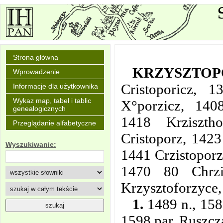
Strona główna
KRZYSZTOP
Wprowadzenie
Cristoporicz, 1
Informacje dla użytkownika
Wykaz map, tabel i tablic
X°porzicz, 1408
genealogicznych
1418 Krzisztho
Przeglądanie alfabetyczne
Cristoporz, 1423
Wyszukiwanie:
1441 Crzistoporz
1470 80 Chrzis
Krzysztoforzyce
1.
1489 n., 158
1598 par. Ruszcz