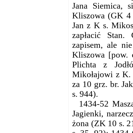
Jana Siemica, si
Kliszowa (GK 4 
Jan z K s. Mikos
zapłacić Stan.
zapisem, ale ni
Kliszowa [pow. c
Plichta z Jodł
Mikołajowi z K. 
za 10 grz. br. J
s. 944).
1434-52 Masza
Jagienki, narze
żona (ZK 10 s. 21
s. 35, 92); 1434