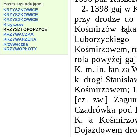
Hasła sąsiadujące:
2.
1398 gaj w K
KRZYSZKOWICE
KRZYSZKOWICE
przy drodze do
KRZYSZKOWICE
Krzyszow
Kośmirzów łąka
KRZYSZTOPORZYCE
KRZYWACZKA
Luborzyckieg
KRZYWARZEKA
Krzyweczka
Kośmirzowem, rol
KRZYWOPŁOTY
rola powyżej ga
K. m. in. łan za
k. drogi Stanisł
Kośmirzowem; 14
[cz. zw.] Zagu
Czadrówka pod 
K. a Kośmirzo
Dojazdowem drog