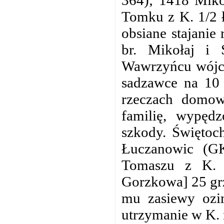
Tomku z K. 1/2 ł
obsiane stajanie 
br. Mikołaj i
Wawrzyńcu wójci
sadzawce na 10 g
rzeczach domowy
familię, wypęd
szkody. Świętoc
Łuczanowic (G
Tomaszu z K. 
Gorzkowa] 25 grz
mu zasiewy ozi
utrzymanie w K. 