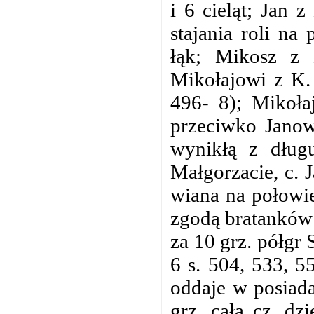
i 6 cieląt; Jan 
stajania roli na 
łąk; Mikosz z 
Mikołajowi z K.
496- 8); Mikoła
przeciwko Jano
wynikłą z długu
Małgorzacie, c. 
wiana na połowi
zgodą bratanków 
za 10 grz. półgr
6 s. 504, 533, 5
oddaje w posiada
grz. całą cz. dz