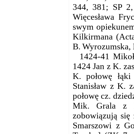
344, 381; SP 2,
Więcesława Fryc
swym opiekunem 
Kilkirmana (Acta
B. Wyrozumska, K
1424-41 Mikoła
1424 Jan z K. za
K. połowę łąki
Stanisław z K. z
połowę cz. dzied
Mik. Grala z 
zobowiązują się
Smarszowi z Go