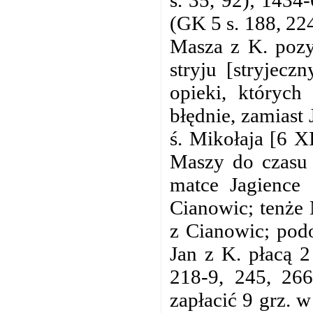
(GK 5 s. 188, 22
Masza z K. pozy
stryju [stryjecz
opieki, których
błędnie, zamiast
ś. Mikołaja [6 XI
Maszy do czasu u
matce Jagience 
Cianowic; tenże 
z Cianowic; podo
Jan z K. płacą 
218-9, 245, 266
zapłacić 9 grz. 