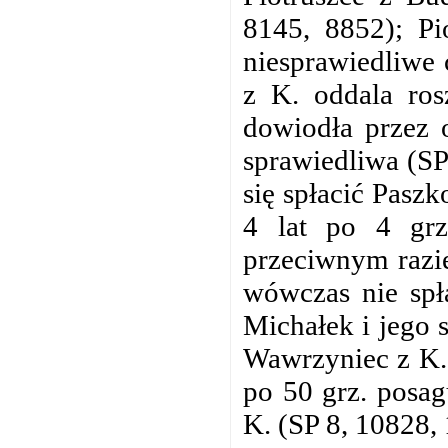
8145, 8852); Pi
niesprawiedliwe 
z K. oddala ros
dowiodła przez o
sprawiedliwa (SP
się spłacić Pasz
4 lat po 4 grz
przeciwnym razie
wówczas nie spła
Michałek i jego 
Wawrzyniec z K.
po 50 grz. posag
K. (SP 8, 10828,