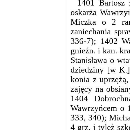
1401 Bartosz 
oskarża Wawrzyń
Miczka o 2 ra
zaniechania spr
336-7); 1402 Wa
gnieźn. i kan. k
Stanisława o wt
dziedziny [w K.]
konia z uprzężą,
zajęcy na obsian
1404 Dobrochn
Wawrzyńcem o 15
333, 340); Mich
4 grz. i tyleż sz