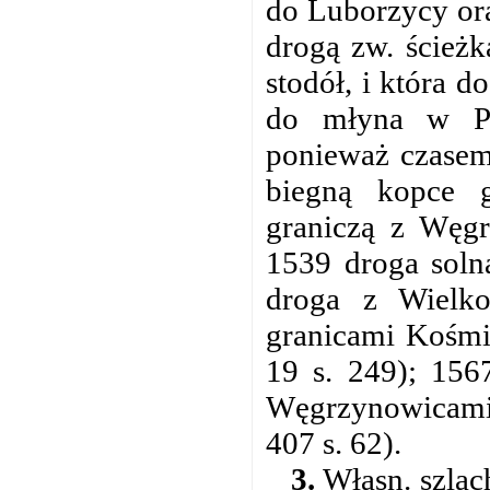
do Luborzycy ora
drogą zw. ścież
stodół, i która 
do młyna w Pru
ponieważ czasem 
biegną kopce 
graniczą z Węgr
1539 droga soln
droga z Wielko
granicami Kośmi
19 s. 249); 156
Węgrzynowicami
407 s. 62).
3.
Własn. szlac