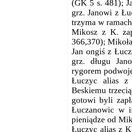
(GK 5 s. 481); J
grz. Janowi z Łu
trzyma w ramach 
Mikosz z K. zap
366,370); Mikoła
Jan ongiś z Łucz
grz. długu Jan
rygorem podwoje
Łuczyc alias z
Beskiemu trzecią
gotowi byli zapł
Łuczanowic w i
pieniądze od Mik
Łuczyc alias z K