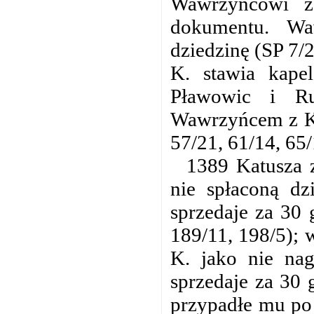
Wawrzyńcowi z
dokumentu. Wa
dziedzinę (SP 7/
K. stawia kape
Pławowic i Ru
Wawrzyńcem z K. 
57/21, 61/14, 65/
1389 Katusza 
nie spłaconą dz
sprzedaje za 30 
189/11, 198/5);
K. jako nie nag
sprzedaje za 30 
przypadłe mu po 