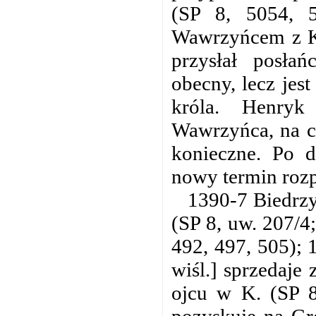
(SP 8, 5054, 
Wawrzyńcem z K.
przysłał posłań
obecny, lecz jes
króla. Henry
Wawrzyńca, na co
konieczne. Po 
nowy termin roz
1390-7 Biedrzy
(SP 8, uw. 207/4
492, 497, 505); 
wiśl.] sprzedaje
ojcu w K. (SP 8
pozyskuje na Gr