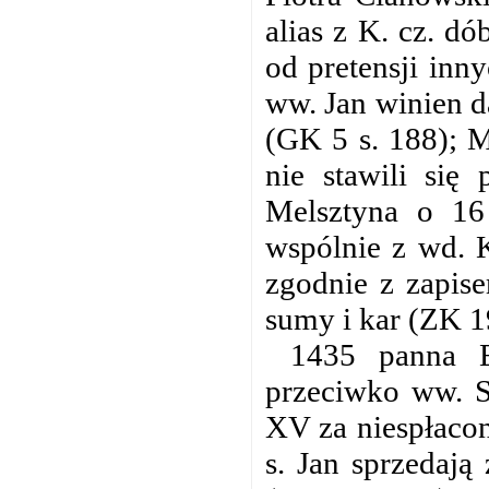
alias z K. cz. d
od pretensji inn
ww. Jan winien da
(GK 5 s. 188); M
nie stawili się
Melsztyna o 16 
wspólnie z wd. K
zgodnie z zapis
sumy i kar (ZK 19
1435 panna E
przeciwko ww. S
XV za niespłacon
s. Jan sprzedają