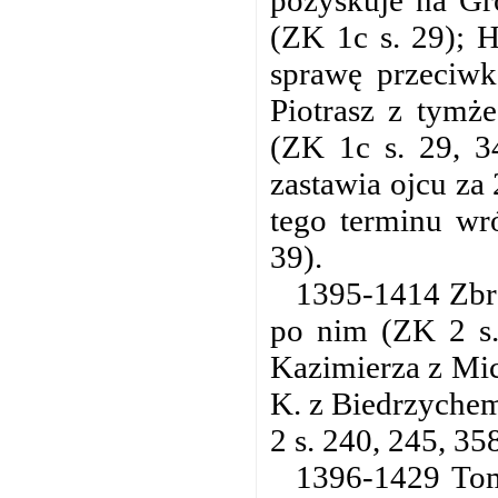
(ZK 1c s. 29); 
sprawę przeciwk
Piotrasz z tymż
(ZK 1c s. 29, 3
zastawia ojcu za 
tego terminu wr
39).
1395-1414 Zbro
po nim (ZK 2 s.
Kazimierza z Mic
K. z Biedrzychem
2 s. 240, 245, 358
1396-1429 Tome