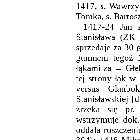
1417, s. Wawrzyń
Tomka, s. Bartosz
1417-24 Jan 
Stanisława (ZK 
sprzedaje za 30 g
gumnem tegoż Mi
łąkami za → Głęb
tej strony łąk w
versus Glanbo
Stanisławskiej [
zrzeka się pr
wstrzymuje dok.
oddala roszczeni
364); 1418 Miko