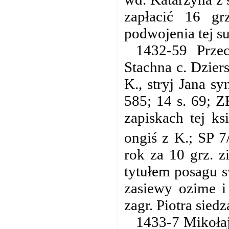
zapłacić 16 g
podwojenia tej s
1432-59 Przec
Stachna c. Dzier
K., stryj Jana s
585; 14 s. 69; Z
zapiskach tej ks
ongiś z K.; SP 7
rok za 10 grz. z
tytułem posagu s
zasiewy ozime i
zagr. Piotra sie
1433-7 Mikołaj