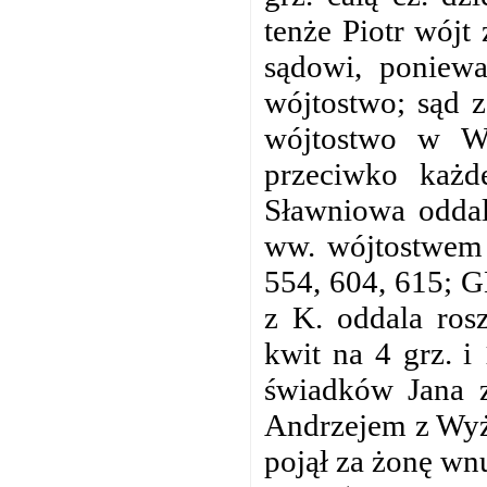
tenże Piotr wójt
sądowi, poniew
wójtostwo; sąd 
wójtostwo w W
przeciwko każd
Sławniowa oddal
ww. wójtostwem i
554, 604, 615; GK
z K. oddala ros
kwit na 4 grz. i
świadków Jana z
Andrzejem z Wyż
pojął za żonę wn