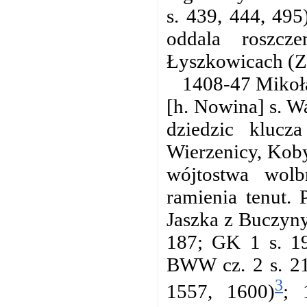
s. 439, 444, 495
oddala roszc
Łyszkowicach (ZK
1408-47 Mikoła
[h. Nowina] s. W
dziedzic klucz
Wierzenicy, Koby
wójtostwa wol
ramienia tenut. 
Jaszka z Buczyny
187; GK 1 s. 19
BWW cz. 2 s. 21
3
1557, 1600)
; 