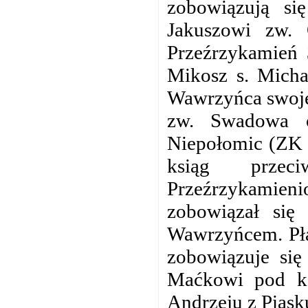
zobowiązują si
Jakuszowi zw. 
Przeźrzykamień 
Mikosz s. Micha
Wawrzyńca swoje r
zw. Swadowa o
Niepołomic (ZK 5
ksiąg przec
Przeźrzykamien
zobowiązał się
Wawrzyńcem. Pła
zobowiązuje się
Maćkowi pod k
Andrzeju z Piask