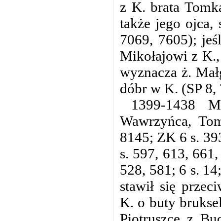
z K. brata Tomka
także jego ojca,
7069, 7605); jeś
Mikołajowi z K.,
wyznacza ż. Małg
dóbr w K. (SP 8,
1399-1438 M
Wawrzyńca, Tomk
8145; ZK 6 s. 39
s. 597, 613, 661,
528, 581; 6 s. 1
stawił się prze
K. o buty brukse
Piotruszce z Bu