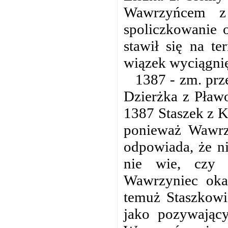
Wawrzyńcem z
spoliczkowanie 
stawił się na t
wiązek wyciągnię
1387 - zm. prz
Dzierżka z Pławo
1387 Staszek z K
ponieważ Wawrz
odpowiada, że n
nie wie, czy 
Wawrzyniec okaz
temuż Staszkowi
jako pozywający