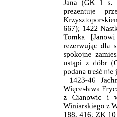
Jana (GK 1 s. 
prezentuje pr
Krzysztoporskie
667); 1422 Nast
Tomka [Janowi
rezerwując dla 
spokojne zamies
ustąpi z dóbr (
podana treść nie 
1423-46 Jach
Więcesława Frycz
z Cianowic i 
Winiarskiego z W
188, 416; ZK 10 