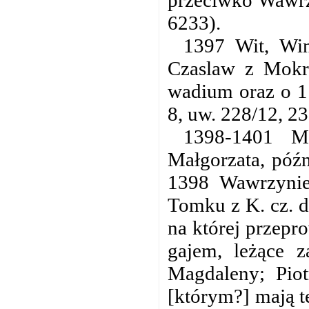
przeciwko Wawrzy
6233).
1397 Wit, Win
Czaslaw z Mokr
wadium oraz o 1
8, uw. 228/12, 23
1398-1401 Mi
Małgorzata, późn
1398 Wawrzynie
Tomku z K. cz. d
na której przepr
gajem, leżące z
Magdaleny; Pio
[którym?] mają t