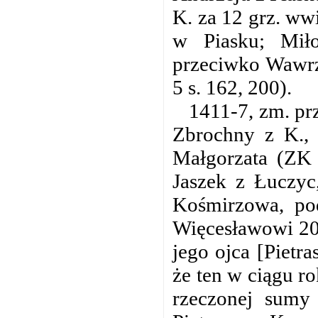
K. za 12 grz. ww
w Piasku; Miło
przeciwko Wawrz
5 s. 162, 200).
1411-7, zm. prz
Zbrochny z K., 
Małgorzata (ZK 
Jaszek z Łuczyc
Kośmirzowa, po
Więcesławowi 20
jego ojca [Pietr
że ten w ciągu r
rzeczonej sumy