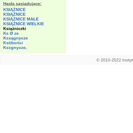
Hasła sąsiadujące:
KSIĄŻNICE
KSIĄŻNICE
KSIĄŻNICE MAŁE
KSIĄŻNICE WIELKIE
Książniczki
Ks Ø
ze
Kssągnycze
Kstiborici
Ksxgnycze,
© 2010-2022 Instytu