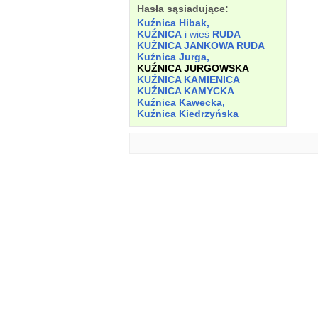
Hasła sąsiadujące:
Kuźnica Hibak,
KUŹNICA
i wieś
RUDA
KUŹNICA JANKOWA RUDA
Kuźnica Jurga,
KUŹNICA JURGOWSKA
KUŹNICA KAMIENICA
KUŹNICA KAMYCKA
Kuźnica Kawecka,
Kuźnica Kiedrzyńska