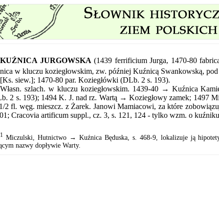
KUŹNICA JURGOWSKA
(1439 ferrificium Jurga, 1470-80 fabric
nica w kluczu koziegłowskim, zw. później Kuźnicą Swankowską, po
[Ks. siew.]; 1470-80 par. Koziegłówki (DLb. 2 s. 193).
Własn. szlach. w kluczu koziegłowskim. 1439-40 → Kuźnica Kami
b. 2 s. 193); 1494 K. J. nad rz. Wartą → Koziegłowy zamek; 1497 Mic
1/2 fl. węg. mieszcz. z Żarek. Janowi Mamiacowi, za które zobowią
301; Cracovia artificum suppl., cz. 3, s. 121, 124 - tylko wzm. o kuźni
1
Miczulski, Hutnictwo → Kuźnica Będuska, s. 468-9, lokalizuje ją hipot
ącym nazwy dopływie Warty.