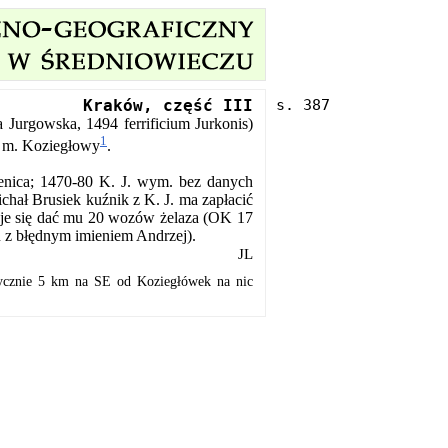
Kraków, część III
a Jurgowska, 1494 ferrificium Jurkonis)
1
d m. Koziegłowy
.
enica; 1470-80 K. J. wym. bez danych
hał Brusiek kuźnik z K. J. ma zapłacić
zuje się dać mu 20 wozów żelaza (OK 17
ku z błędnym imieniem Andrzej).
JL
etycznie 5 km na SE od Koziegłówek na nic