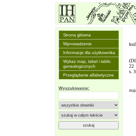
Strona główna
Wprowadzenie
kuź
Informacje dla użytkownika
(DL
Wykaz map, tabel i tablic
22 
genealogicznych
s. 
Przeglądanie alfabetyczne
Wyszukiwanie:
maj