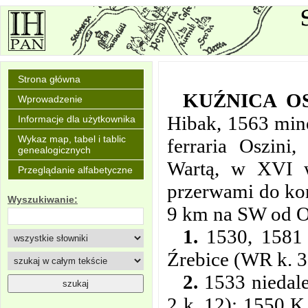
Strona główna
KUŹNICA O
Wprowadzenie
Hibak, 1563 mine
Informacje dla użytkownika
Wykaz map, tabel i tablic
ferraria Oszini
genealogicznych
Wartą, w XVI w
Przeglądanie alfabetyczne
przerwami do koń
Wyszukiwanie:
9 km na SW od O
1.
1530, 1581 p
Źrebice (WR k. 3
2.
1533 niedale
2 k. 12); 1550 K