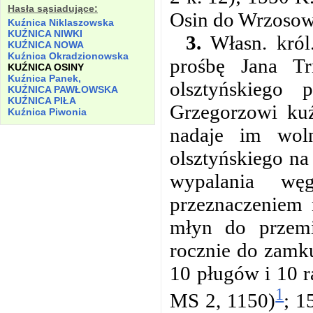
Hasła sąsiadujące:
Osin do Wrzosow
Kuźnica Niklaszowska
KUŹNICA NIWKI
3.
Własn. król.
KUŹNICA NOWA
Kuźnica Okradzionowska
prośbę Jana Tr
KUŹNICA OSINY
Kuźnica Panek,
olsztyńskiego 
KUŹNICA PAWŁOWSKA
KUŹNICA PIŁA
Grzegorzowi ku
Kuźnica Piwonia
nadaje im wol
olsztyńskiego na
wypalania wę
przeznaczeniem n
młyn do przemi
rocznie do zamku
10 pługów i 10 r
1
MS 2, 1150)
; 1