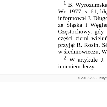
1
B. Wyrozumska,
Wr. 1977, s. 61, bł
informował J. Długo
ze Śląska i Węgie
Częstochowy, gdy 
części ziemi wielu
przyjął R. Rosin, S
w średniowieczu, Wr
2
W artykule J. 
imieniem Jerzy.
© 2010-2022 Instytu