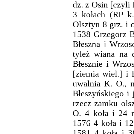
dz. z Osin [czyl
3 kołach (RP k.
Olsztyn 8 grz. i
1538 Grzegorz B
Błeszna i Wrzoso
tyleż wiana na 
Błesznie i Wrzo
[ziemia wiel.] 
uwalnia K. O., 
Błeszyńskiego i 
rzecz zamku ols
O. 4 koła i 24 
1576 4 koła i 12
1581 4 koła i 3