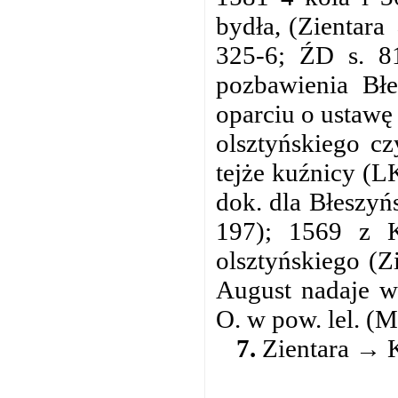
bydła, (Zientara
325-6; ŹD s. 81
pozbawienia Błe
oparciu o ustawę
olsztyńskiego c
tejże kuźnicy (L
dok. dla Błeszyń
197); 1569 z K
olsztyńskiego (
August nadaje 
O. w pow. lel. (M
7.
Zientara → K