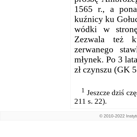
1565 r., a pon
kuźnicy ku Gołu
wódki w stron
Zezwala też ku
zerwanego sta
młynek. Po 3 lat
zł czynszu (GK 5
1
Jeszcze dziś czę
211 s. 22).
© 2010-2022 Instytu