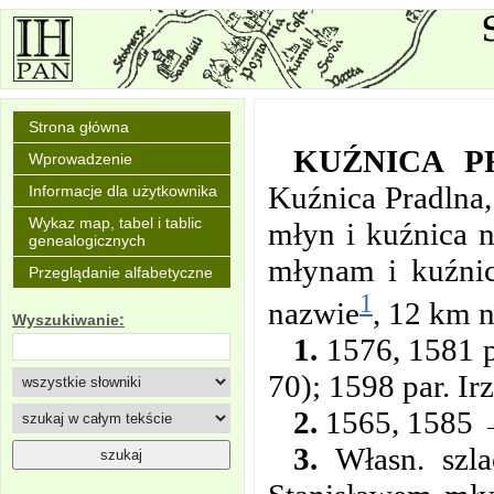
Strona główna
KUŹNICA P
Wprowadzenie
Kuźnica Pradlna,
Informacje dla użytkownika
Wykaz map, tabel i tablic
młyn i kuźnica n
genealogicznych
młynam i kuźnic
Przeglądanie alfabetyczne
1
nazwie
, 12 km 
Wyszukiwanie:
1.
1576, 1581 p
70); 1598 par. Ir
2.
1565, 1585 →
3.
Własn. szla