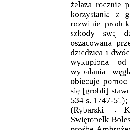
żelaza rocznie 
korzystania z 
rozwinie produk
szkody swą dzi
oszacowana prz
dziedzica i dwóc
wykupiona od 
wypalania węgl
obiecuje pomoc
się [grobli] sta
534 s. 1747-51);
(Rybarski → Ku
Świętopełk Boles
prośbę Ambrożeg