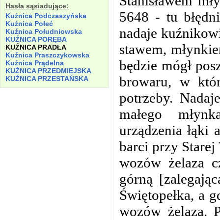
Stanisławem mły
Hasła sąsiadujące:
5648 - tu błędni
Kuźnica Podczaszyńska
Kuźnica Połeć
nadaje kuźnikow
Kuźnica Południowska
KUŹNICA PORĘBA
stawem, młynkie
KUŹNICA PRADŁA
Kuźnica Praszczykowska
będzie mógł pos
Kuźnica Prądelna
KUŹNICA PRZEDMIEJSKA
browaru, w któ
KUŹNICA PRZESTAŃSKA
potrzeby. Nadaj
małego młynk
urządzenia łąki 
barci przy Stare
wozów żelaza c
górną [zalegają
Świętopełka, a g
wozów żelaza. 