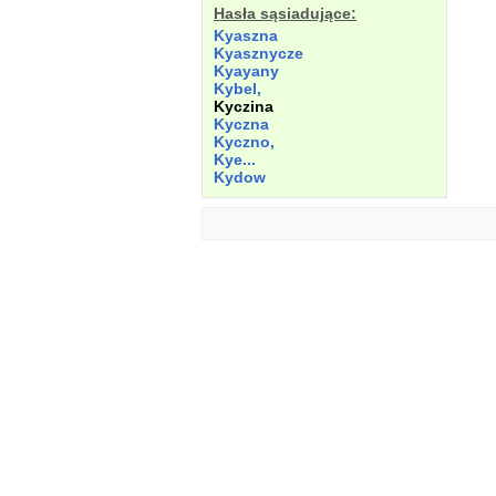
Hasła sąsiadujące:
Kyaszna
Kyasznycze
Kyayany
Kybel,
Kyczina
Kyczna
Kyczno,
Kye...
Kydow