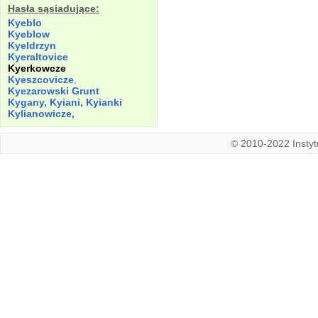
Hasła sąsiadujące:
Kyeblo
Kyeblow
Kyeldrzyn
Kyeraltovice
Kyerkowcze
Kyeszcovicze
,
Kyezarowski Grunt
Kygany, Kyiani, Kyianki
Kylianowicze,
© 2010-2022 Instytu