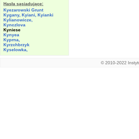
Hasła sąsiadujące:
Kyezarowski Grunt
Kygany, Kyiani, Kyianki
Kylianowicze,
Kynczlova
Kyniese
Kynyea
Kyprna,
Kyrzchbrzyk
Kyselowka,
© 2010-2022 Instytu