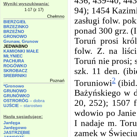
436, 439-40, 443
Wyniki wyszukiwania:
94); 1454 Kazimi
1-17 (z 17)
Chełmno
zasługi folw. po
BIERZGIEŁ
BRZEZINKO
ponad 300 grz. (
BRZEŹNO
GRONOWO
Toruń prosi kró
Grunaw, Grunow
JEDWABNO
folw. Z. na liśc
KAMIONKI MAŁE
MŁYNIEC
Toruń nie prosi;
PACHURA
ROGÓWKO
szk. 11 den. (ib
SKROBACZ
SREBRNIKI
2
Toruniowi
(ibid
Poznań
*Gronowo
Bażyńskiego w d
GRUNOWO
GRUNÓWKO
20, 252); 1507 f
OSTRORÓG
– dobra
UJŚCIE
– starostwo
wdowio po Janie
Hasła sąsiadujące:
I nadaje m. Toru
Jardęga
Jardęgowo
zamek w Świeciu 
JASTRZĘBIE