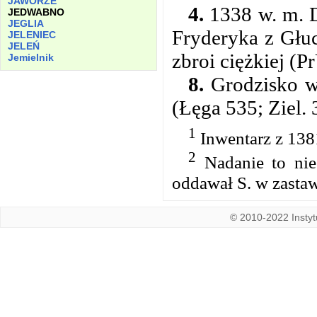
JAWORZE
4.
1338 w. m. D
JEDWABNO
JEGLIA
Fryderyka z Głuc
JELENIEC
JELEŃ
zbroi ciężkiej (P
Jemielnik
8.
Grodzisko w
(Łęga 535; Ziel. 
1
Inwentarz z 138
2
Nadanie to nie 
oddawał S. w zastaw
© 2010-2022 Instytu