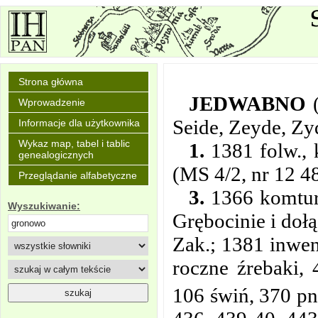
Strona główna
JEDWABNO
Wprowadzenie
Seide, Zeyde, Zy
Informacje dla użytkownika
Wykaz map, tabel i tablic
1.
1381 folw., 
genealogicznych
(MS 4/2, nr 12 48
Przeglądanie alfabetyczne
3.
1366 komtur 
Wyszukiwanie:
Grębocinie i doł
Zak.; 1381 inwen
roczne źrebaki, 
106 świń, 370 pn