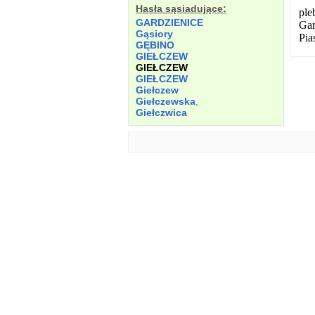
Hasła sąsiadujące:
ple
GARDZIENICE
Gar
Gąsiory
Pia
GĘBINO
GIEŁCZEW
GIEŁCZEW
GIEŁCZEW
Giełczew
Giełczewska
,
Giełczwica