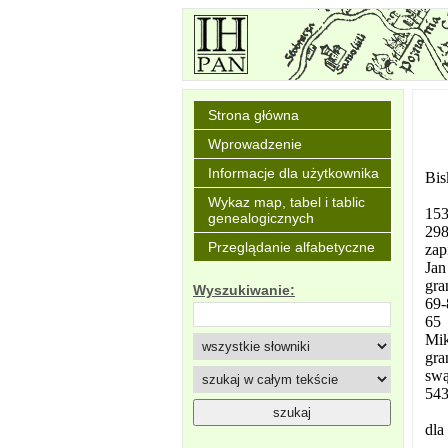
Strona główna
Wprowadzenie
Informacje dla użytkownika
Bis
Wykaz map, tabel i tablic
153
genealogicznych
298
Przeglądanie alfabetyczne
zap
Jan
gra
Wyszukiwanie:
69-
65 
Mik
gra
swą
543
dla