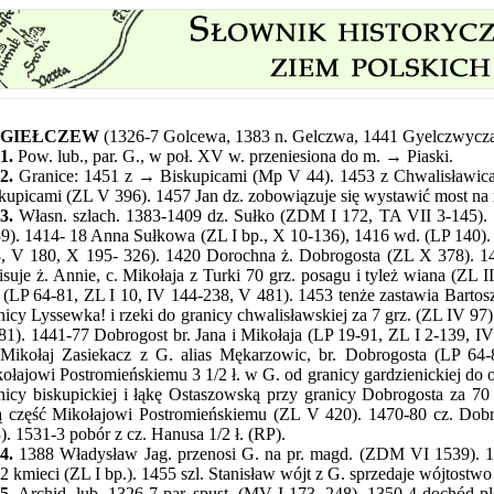
GIEŁCZEW
(1326-7 Golcewa, 1383 n. Gelczwa, 1441 Gyelczwycza
1.
Pow. lub., par. G., w poł. XV w. przeniesiona do m. → Piaski.
2.
Granice: 1451 z → Biskupicami (Mp V 44). 1453 z Chwalisławicam
kupicami (ZL V 396). 1457 Jan dz. zobowiązuje się wystawić most na 
3.
Własn. szlach. 1383-1409 dz. Sułko (ZDM I 172, TA VII 3-145)
9). 1414- 18 Anna Sułkowa (ZL I bp., X 10-136), 1416 wd. (LP 140).
, V 180, X 195- 326). 1420 Dorochna ż. Dobrogosta (ZL X 378). 14
isuje ż. Annie, c. Mikołaja z Turki 70 grz. posagu i tyleż wiana (ZL 
 (LP 64-81, ZL I 10, IV 144-238, V 481). 1453 tenże zastawia Bartos
nicy Lyssewka! i rzeki do granicy chwalisławskiej za 7 grz. (ZL IV 97
81). 1441-77 Dobrogost br. Jana i Mikołaja (LP 19-91, ZL I 2-139, I
Mikołaj Zasiekacz z G. alias Mękarzowic, br. Dobrogosta (LP 64-
ołajowi Postromieńskiemu 3 1/2 ł. w G. od granicy gardzienickiej do o
nicy biskupickiej i łąkę Ostaszowską przy granicy Dobrogosta za 70
 część Mikołajowi Postromieńskiemu (ZL V 420). 1470-80 cz. Dobro
). 1531-3 pobór z cz. Hanusa 1/2 ł. (RP).
4.
1388 Władysław Jag. przenosi G. na
pr. magd. (ZDM VI 1539). 1
 2 kmieci (ZL I bp.). 1455 szl. Stanisław wójt z G. sprzedaje wójtostw
5.
Archid. lub. 1326-7 par. spust. (MV I 173, 248). 1350-4 dochód p