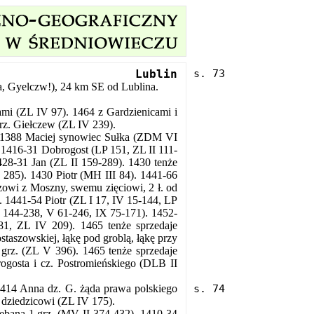
Lublin
, Gyelczw!), 24 km SE od Lublina.
i (ZL IV 97). 1464 z Gardzienicami i
rz. Giełczew (ZL IV 239).
. 1388 Maciej synowiec Sułka (ZDM VI
 1416-31 Dobrogost (LP 151, ZL II 111-
28-31 Jan (ZL II 159-289). 1430 tenże
II 285). 1430 Piotr (MH III 84). 1441-66
zowi z Moszny, swemu zięciowi, 2 ł. od
). 1441-54 Piotr (ZL I 17, IV 15-144, LP
V 144-238, V 61-246, IX 75-171). 1452-
81, ZL IV 209). 1465 tenże sprzedaje
staszowskiej, łąkę pod groblą, łąkę przy
 grz. (ZL V 396). 1465 tenże sprzedaje
gosta i cz. Postromieńskiego (DLB II
414 Anna dz. G. żąda prawa polskiego
o dziedzicowi (ZL IV 175).
lebana 1 grz. (MV II 374-432). 1410-34