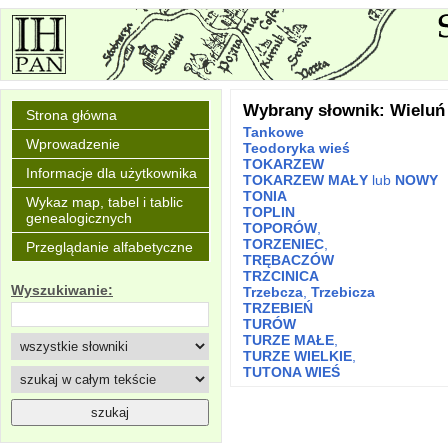
Wybrany słownik: Wieluń
Strona główna
Tankowe
Wprowadzenie
Teodoryka wieś
TOKARZEW
Informacje dla użytkownika
TOKARZEW MAŁY
lub
NOWY
TONIA
Wykaz map, tabel i tablic
TOPLIN
genealogicznych
TOPORÓW
,
TORZENIEC
,
Przeglądanie alfabetyczne
TRĘBACZÓW
TRZCINICA
Wyszukiwanie:
Trzebcza
,
Trzebicza
TRZEBIEŃ
TURÓW
TURZE MAŁE
,
TURZE WIELKIE
,
TUTONA WIEŚ