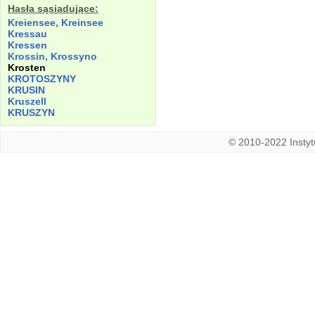
Hasła sąsiadujące:
Kreiensee, Kreinsee
Kressau
Kressen
Krossin, Krossyno
Krosten
KROTOSZYNY
KRUSIN
Kruszell
KRUSZYN
© 2010-2022 Instytu