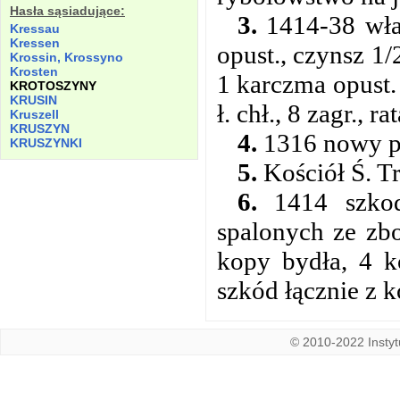
Hasła sąsiadujące:
3.
1414-38 włas
Kressau
Kressen
opust., czynsz 1/
Krossin, Krossyno
Krosten
1 karczma opust. 
KROTOSZYNY
KRUSIN
ł. chł., 8 zagr.,
Kruszell
KRUSZYN
4.
1316 nowy pr
KRUSZYNKI
5.
Kościół Ś. Tr
6.
1414 szkod
spalonych ze zb
kopy bydła, 4 k
szkód łącznie z k
© 2010-2022 Instytu