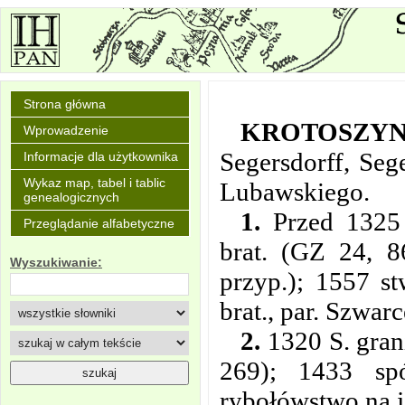
Strona główna
KROTOSZY
Wprowadzenie
Segersdorff, Se
Informacje dla użytkownika
Wykaz map, tabel i tablic
Lubawskiego.
genealogicznych
1.
Przed 1325 
Przeglądanie alfabetyczne
brat. (GZ 24, 8
Wyszukiwanie:
przyp.); 1557 s
brat., par. Szwar
2.
1320 S. gran
269); 1433 sp
rybołówstwo na je