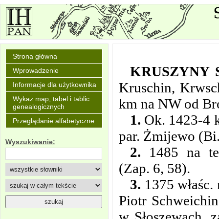
Strona główna
KRUSZYNY 
Wprowadzenie
Kruschin, Krwsch
Informacje dla użytkownika
Wykaz map, tabel i tablic
km na NW od Bro
genealogicznych
1.
Ok. 1423-4 k
Przeglądanie alfabetyczne
par. Żmijewo (Bi.
Wyszukiwanie:
2.
1485 na ter
(Zap. 6, 58).
3.
1375 właśc. r
Piotr Schweichi
w Słoszewach, z