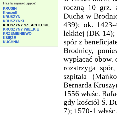
Hasła sąsiadujące:
roczną 10 grz. 
KRUSIN
Kruszell
Ducha w Brodnicy
KRUSZYN
KRUSZYNKI
439); ok. 1423-
KRUSZYNY SZLACHECKIE
KRUSZYNY WIELKIE
lekkiej (DK 14);
KRZEMIENIEWO
KSIĘŻE
spór z beneficja
KUCHNIA
Brodnicy, ponie
wypłacać obow. c
rozstrzyga spór
szpitala (Mańk
Bernarda Kruszyń
1556 właśc. Rafał
gdy kościół Ś. D
7); 1570-1 właśc.