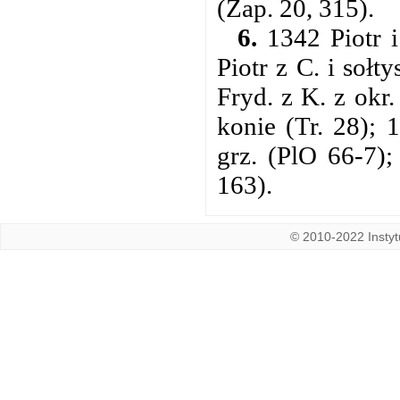
(Zap. 20, 315).
6.
1342 Piotr i
Piotr z C. i sołt
Fryd. z K. z okr.
konie (Tr. 28);
grz. (PlO 66-7)
163).
© 2010-2022 Instytu