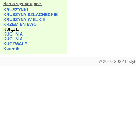
Hasła sąsiadujące:
KRUSZYNKI
KRUSZYNY SZLACHECKIE
KRUSZYNY WIELKIE
KRZEMIENIEWO
KSIĘŻE
KUCHNIA
KUCHNIA
KUCZWAŁY
Kuernik
© 2010-2022 Instytu