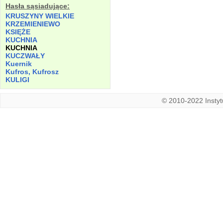
Hasła sąsiadujące:
KRUSZYNY WIELKIE
KRZEMIENIEWO
KSIĘŻE
KUCHNIA
KUCHNIA
KUCZWAŁY
Kuernik
Kufros, Kufrosz
KULIGI
© 2010-2022 Instytu