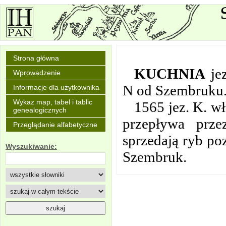
Strona główna
KUCHNIA
je
Wprowadzenie
N od Szembruku
Informacje dla użytkownika
Wykaz map, tabel i tablic
1565 jez. K. wł
genealogicznych
przepływa prze
Przeglądanie alfabetyczne
sprzedają ryb poz
Wyszukiwanie:
Szembruk.