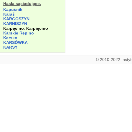
Hasła sąsiadujące:
Kapuśnik
Karaś
KARGOSZYN
KARNISZYN
Karpęcino
,
Karpięcino
Karskie Rępino
Karsko
KARSÓWKA
KARSY
© 2010-2022 Instytu