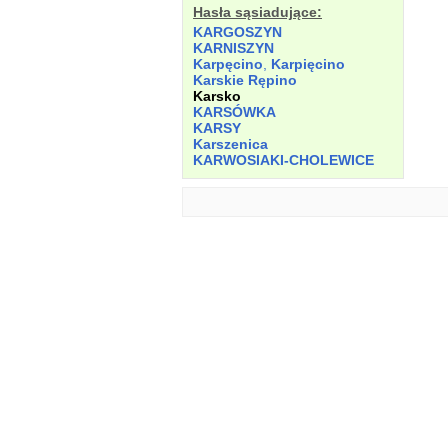
Hasła sąsiadujące:
KARGOSZYN
KARNISZYN
Karpęcino
,
Karpięcino
Karskie Rępino
Karsko
KARSÓWKA
KARSY
Karszenica
KARWOSIAKI-CHOLEWICE