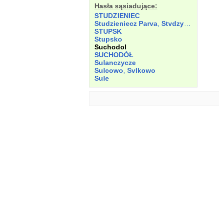
Hasła sąsiadujące:
STUDZIENIEC
Studzieniecz Parva
,
Stvdzyenyecz
STUPSK
Stupsko
Suchodol
SUCHODÓŁ
Sulanczycze
Sulcowo
,
Svlkowo
Sule