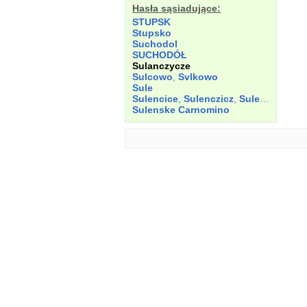
Hasła sąsiadujące:
STUPSK
Stupsko
Suchodol
SUCHODÓŁ
Sulanczycze
Sulcowo
,
Svlkowo
Sule
Sulencice
,
Sulenczicz
,
Sulenczicze
Sulenske Carnomino